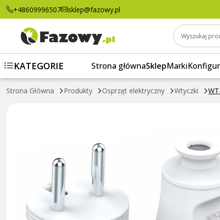
WT-30 BIAŁY Wtyczka prosta rozbieralna 2p
+48609996507
sklep@fazowy.pl
Wyszukaj pro
KATEGORIE
Strona główna
Sklep
Marki
Konfigur
Strona Główna
Produkty
Osprzęt elektryczny
Wtyczki
WT-