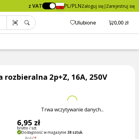
6,95 zł
Dodaj do koszyka
z VAT
PL/PLN
Zaloguj się
|
Zarejestruj się
brutto / szt.
Otwórz ko
Ulubione
0,00 zł
 rozbieralna 2p+Z, 16A, 250V
Trwa wczytywanie danych...
6,95 zł
brutto / szt.
Dostępność w magazynie
38 sztuk
.
Ilość