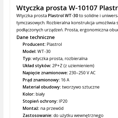
Wtyczka prosta W-10107 Plastr
Wtyczka prosta
Plastrol WT-30
to solidne i uniwer
tymczasowych. Rozbieralna konstrukcja umożliwia 
podłączonych urządzeń. Prosta, ergonomiczna obu
Dane techniczne
Producent:
Plastrol
Model:
WT-30
Typ:
wtyczka prosta, rozbieralna
Układ styków:
2P+Z (z uziemieniem)
Napięcie znamionowe:
230–250 V AC
Prąd znamionowy:
16 A
Materiał obudowy:
tworzywo sztuczne
Kolor:
biały
Stopień ochrony:
IP20
Montaż:
na przewód
Zastosowanie:
do użytku wewnętrznego