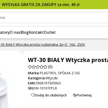
+Z, 16A, 250V
WYSYŁKA GRATIS ZA ZAKUPY za min. 49 zł
dukt
atory
O nas
Blog
Kontakt
Outlet
30 BIAŁY Wtyczka prosta rozbieralna 2p+Z, 16A, 250V
WT-30 BIAŁY Wtyczka prosta
(0)
Marka:
PLASTROL SPÓŁKA Z OG
Kategoria:
Wtyczki
EAN:
5906197305063
SKU:
W-10107/PLR
Dodaj do ulubionych
Porównaj