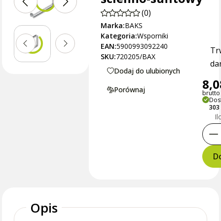
(0)
Marka:
BAKS
Kategoria:
Wsporniki
EAN:
5900993092240
Tr
SKU:
720205/BAX
dan
Dodaj do ulubionych
8,0
Porównaj
brutto 
Dos
303 
Il
Do
Opis