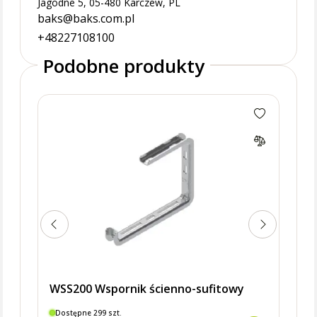
Jagodne 5, 05-480 Karczew, PL
baks@baks.com.pl
+48227108100
Podobne produkty
WSS1
WSS200 Wspornik ścienno-sufitowy
Dostępne 299 szt.
Dostę