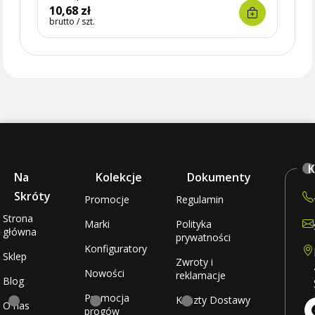
10,68 zł
9,70 
brutto / szt.
brutto 
K
Na
Kolekcje
Dokumenty
Skróty
Promocje
Regulamin
Strona
Marki
Polityka
główna
prywatności
Konfiguratory
Sklep
Zwroty i
Nowości
reklamacje
Blog
Promocja
Koszty Dostawy
O nas
progów