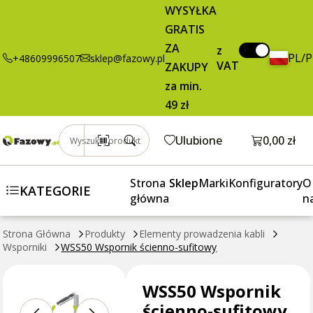
WSS50
8,08 zł
Dodaj do koszyka
WYSYŁKA
Wspornik
brutto / szt.
GRATIS
ścienno-
ZA
sufitowy
z
PL/
+48609996507
sklep@fazowy.pl
VAT
ZAKUPY
za min.
49 zł
Otwórz k
Ulubione
0,00 zł
Wyszukaj produkt
Strona
Sklep
Marki
Konfiguratory
O
KATEGORIE
główna
n
Strona Główna
Produkty
Elementy prowadzenia kabli
Wsporniki
WSS50 Wspornik ścienno-sufitowy
WSS50 Wspornik
ścienno-sufitowy