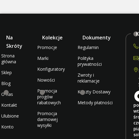
K
Na
Kolekcje
Dokumenty
Skróty
Promocje
Regulamin
Strona
Marki
Polityka
główna
prywatności
Konfiguratory
Sklep
Zwroty i
Nowości
reklamacje
Blog
Promocja
Koszty Dostawy
O nas
progów
rabatowych
Metody płatności
Kontakt
po
wt
Promocja
Ulubione
śr
darmowej
cz
wysyłki
Konto
pi
so