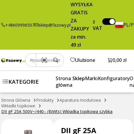
WYSYŁKA
topikowa
GRATIS
szybka
ZA
z
PL/
+48609996507
sklep@fazowy.pl
VAT
ZAKUPY
za min.
49 zł
Otwórz k
Ulubione
0,00 zł
Wyszukaj produkt
Strona
Sklep
Marki
Konfiguratory
O
KATEGORIE
główna
n
Strona Główna
Produkty
Aparatura modułowa
Wkładki topikowe
DII gF 25A 500V~/440– (BiWts) Wkładka topikowa szybka
DII gF 25A