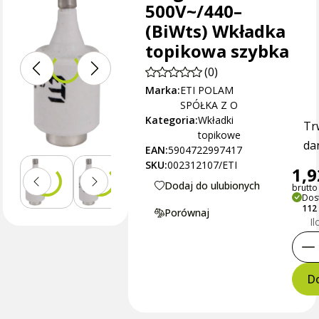
500V~/440–
(BiWts) Wkładka
topikowa szybka
(0)
Marka:
ETI POLAM
SPÓŁKA Z O
Kategoria:
Wkładki
Tr
topikowe
dan
EAN:
5904722997417
SKU:
002312107/ETI
1,9
Dodaj do ulubionych
brutto 
Dos
112
Porównaj
Il
Do