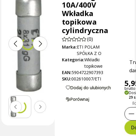
10A/400V
Wkładka
topikowa
cylindryczna
(0)
Marka:
ETI POLAM
SPÓŁKA Z O
Kategoria:
Wkładki
Tr
topikowe
dan
EAN:
5904722907393
SKU:
002610007/ETI
5,9
Dodaj do ulubionych
brutto 
Dos
29 
Porównaj
Il
Do