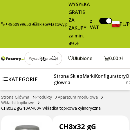
WYSYŁKA
GRATIS
ZA
z
PL/
+48609996507
sklep@fazowy.pl
VAT
ZAKUPY
za min.
49 zł
Otwórz k
Ulubione
0,00 zł
Wyszukaj produkt
Strona
Sklep
Marki
Konfiguratory
O
KATEGORIE
główna
n
Strona Główna
Produkty
Aparatura modułowa
Wkładki topikowe
CH8x32 gG 10A/400V Wkładka topikowa cylindryczna
CH8x32 gG