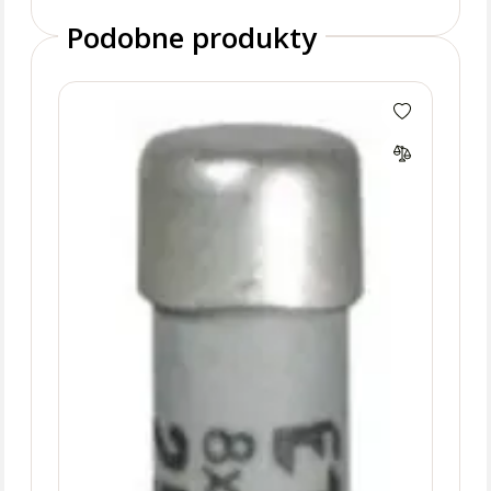
Podobne produkty
CH8x
cyli