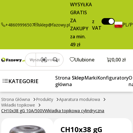
WYSYŁKA
GRATIS
ZA
z
PL/
+48609996507
sklep@fazowy.pl
VAT
ZAKUPY
za min.
49 zł
Otwórz k
Ulubione
0,00 zł
Wyszukaj produkt
Strona
Sklep
Marki
Konfiguratory
O
KATEGORIE
główna
n
Strona Główna
Produkty
Aparatura modułowa
Wkładki topikowe
CH10x38 gG 10A/500VWkładka topikowa cylindryczna
CH10x38 gG