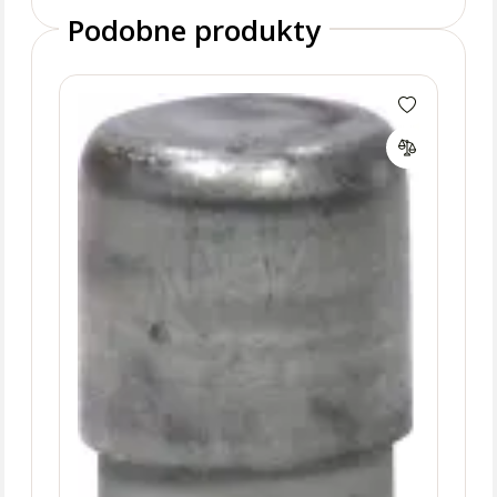
Podobne produkty
CH10
cyli