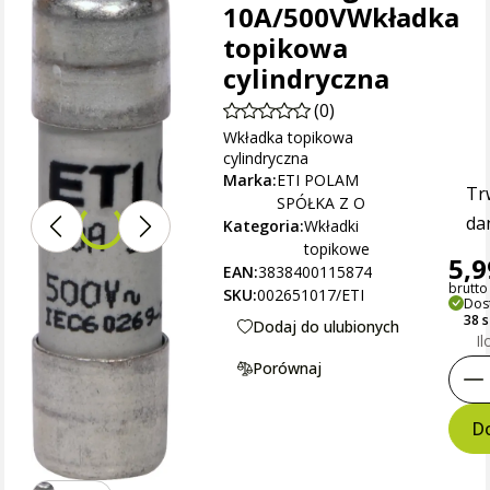
10A/500VWkładka
topikowa
cylindryczna
(0)
Wkładka topikowa
cylindryczna
Marka:
ETI POLAM
Tr
SPÓŁKA Z O
dan
Kategoria:
Wkładki
topikowe
5,9
EAN:
3838400115874
brutto 
SKU:
002651017/ETI
Dos
38 
Dodaj do ulubionych
Il
Porównaj
Do