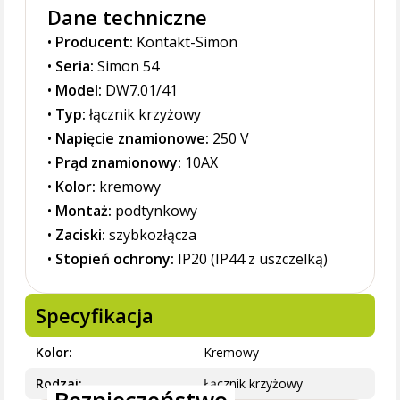
Dane techniczne
•
Producent:
Kontakt-Simon
•
Seria:
Simon 54
•
Model:
DW7.01/41
•
Typ:
łącznik krzyżowy
•
Napięcie znamionowe:
250 V
•
Prąd znamionowy:
10AX
•
Kolor:
kremowy
•
Montaż:
podtynkowy
•
Zaciski:
szybkozłącza
•
Stopień ochrony:
IP20 (IP44 z uszczelką)
Specyfikacja
Kolor
Kremowy
Rodzaj
Łącznik krzyżowy
Bezpieczeństwo