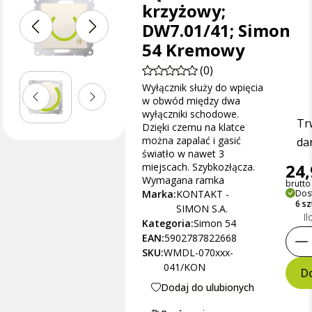
krzyżowy;
DW7.01/41; Simon
54 Kremowy
(0)
Wyłącznik służy do wpięcia
w obwód między dwa
wyłączniki schodowe.
Tr
Dzięki czemu na klatce
można zapalać i gasić
dan
światło w nawet 3
24,
miejscach. Szybkozłącza.
Wymagana ramka
brutto 
Marka:
KONTAKT -
Dos
6 s
SIMON S.A.
Il
Kategoria:
Simon 54
EAN:
5902787822668
SKU:
WMDL-070xxx-
041/KON
Do
Dodaj do ulubionych