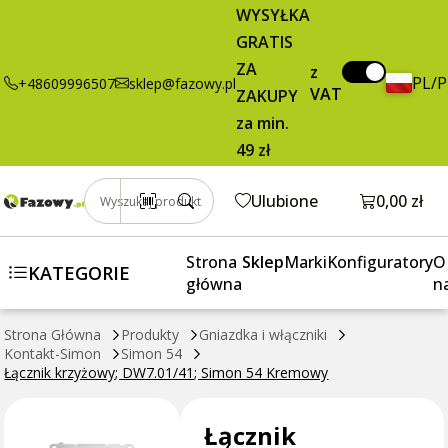
24,95 zł
Dodaj do koszyka
WYSYŁKA
krzyżowy;
brutto / szt.
GRATIS
DW7.01/41;
Simon 54
ZA
z
PL/
+48609996507
sklep@fazowy.pl
Kremowy
VAT
ZAKUPY
za min.
49 zł
Otwórz k
Ulubione
0,00 zł
Wyszukaj produkt
Strona
Sklep
Marki
Konfiguratory
O
KATEGORIE
główna
n
Strona Główna
Produkty
Gniazdka i włączniki
Kontakt-Simon
Simon 54
Łącznik krzyżowy; DW7.01/41; Simon 54 Kremowy
Łącznik