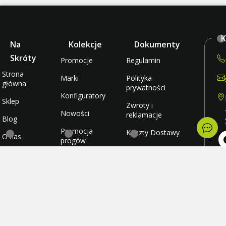
K
Na
Kolekcje
Dokumenty
Skróty
Promocje
Regulamin
Strona
Marki
Polityka
główna
prywatności
Konfiguratory
Sklep
Zwroty i
Nowości
reklamacje
Blog
Promocja
Koszty Dostawy
O nas
progów
rabatowych
Metody płatności
Kontakt
po
wt
Promocja
Ulubione
śr
darmowej
cz
wysyłki
Konto
pi
so
ni