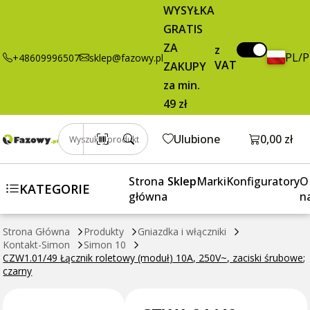
34,95 zł
Dodaj do koszyka
WYSYŁKA
Łącznik
brutto / szt.
GRATIS
roletowy
(moduł) 10A,
ZA
z
PL/
+48609996507
sklep@fazowy.pl
250V~, zaciski
VAT
ZAKUPY
śrubowe;
za min.
czarny
49 zł
Otwórz k
Ulubione
0,00 zł
Wyszukaj produkt
Strona
Sklep
Marki
Konfiguratory
O
KATEGORIE
główna
n
Strona Główna
Produkty
Gniazdka i włączniki
Kontakt-Simon
Simon 10
CZW1.01/49 Łącznik roletowy (moduł) 10A, 250V~, zaciski śrubowe;
czarny