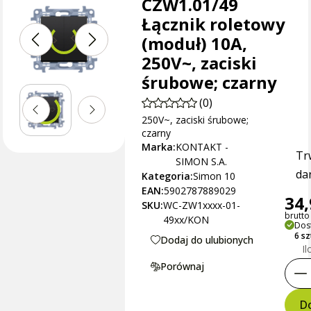
CZW1.01/49
Łącznik roletowy
(moduł) 10A,
250V~, zaciski
śrubowe; czarny
(0)
250V~, zaciski śrubowe;
czarny
Marka:
KONTAKT -
Tr
SIMON S.A.
dan
Kategoria:
Simon 10
EAN:
5902787889029
34,
SKU:
WC-ZW1xxxx-01-
brutto 
49xx/KON
Dos
6 s
Dodaj do ulubionych
Il
Porównaj
Do