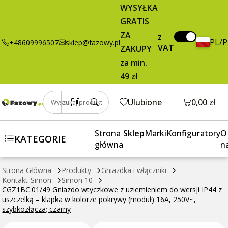
29,95 zł
Dodaj do koszyka
WYSYŁKA
Gniazdo
brutto / szt.
GRATIS
wtyczkowe z
uziemieniem
ZA
z
PL/
+48609996507
sklep@fazowy.pl
do wersji IP44
VAT
ZAKUPY
z uszczelką –
za min.
klapka w
49 zł
kolorze
pokrywy
Otwórz k
Ulubione
0,00 zł
Wyszukaj produkt
(moduł) 16A,
250V~,
szybkozłącza;
Strona
Sklep
Marki
Konfiguratory
O
KATEGORIE
czarny
główna
n
Strona Główna
Produkty
Gniazdka i włączniki
Kontakt-Simon
Simon 10
CGZ1BC.01/49 Gniazdo wtyczkowe z uziemieniem do wersji IP44 z
uszczelką – klapka w kolorze pokrywy (moduł) 16A, 250V~,
szybkozłącza; czarny