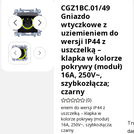
CGZ1BC.01/49
Gniazdo
wtyczkowe z
uziemieniem do
wersji IP44 z
uszczelką –
klapka w kolorze
pokrywy (moduł)
16A, 250V~,
szybkozłącza;
czarny
(0)
eniem do wersji IP44 z
uszczelką – klapka w
kolorze pokrywy (moduł)
Tr
16A, 250V~, szybkozłącza;
czarny
dan