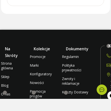
K
Na
Kolekcje
Dokumenty
Skróty
Promocje
Regulamin
Strona
Marki
Polityka
główna
prywatności
Konfiguratory
Sklep
Zwroty i
Nowości
reklamacje
Blog
Promocja
Koszty Dostawy
O nas
progów
rabatowych
Metody płatności
Kontakt
po
wt
Promocja