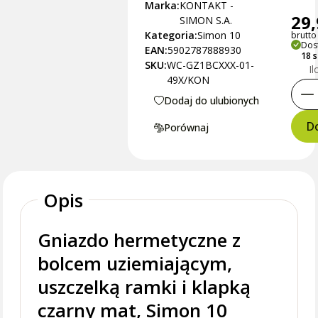
Marka:
KONTAKT -
29,
SIMON S.A.
Kategoria:
Simon 10
brutto 
Dos
EAN:
5902787888930
18 
SKU:
WC-GZ1BCXXX-01-
Il
49X/KON
Dodaj do ulubionych
Do
Porównaj
Opis
Gniazdo hermetyczne z
bolcem uziemiającym,
uszczelką ramki i klapką
czarny mat, Simon 10