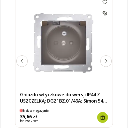
CGZ1
uzie
z pr
klap
250V~
Gniazdo wtyczkowe do wersji IP44 Z
USZCZELKĄ; DGZ1BZ.01/46A; Simon 54
Brąz Mat
Brak w magazynie
Brak
35,66 zł
16,8
brutto / szt.
brutto 