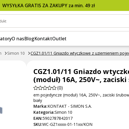
m pojedyncze (moduł) 16A, 250V~, zaciski śrubowe;
WYSYŁKA GRATIS ZA ZAKUPY za min. 49 zł
dukt
atory
O nas
Blog
Kontakt
Outlet
n
Simon 10
CGZ1.01/11 Gniazdo wtyczkowe z uziemieniem pojedy
CGZ1.01/11 Gniazdo wtyczk
(moduł) 16A, 250V~, zaciski
(0)
em pojedyncze (moduł) 16A, 250V~, zaciski śrubow
biały
Marka:
KONTAKT - SIMON S.A.
Kategoria:
Simon 10
EAN:
5902787842017
SKU:
WC-GZ1xxxx-01-11xx/KON