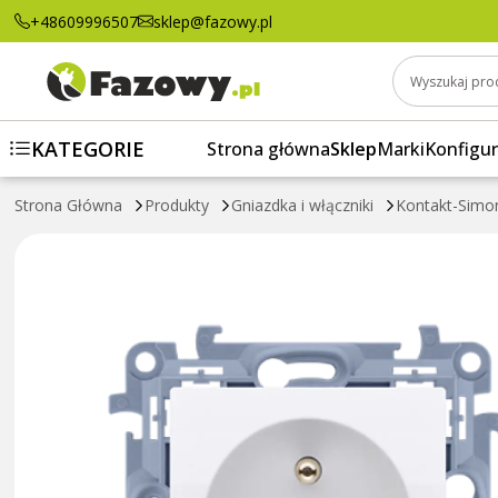
CGZ1.01/11 Gniazdo wtyczkowe z uziemienie
+48609996507
sklep@fazowy.pl
Wyszukaj pro
KATEGORIE
Strona główna
Sklep
Marki
Konfigur
Strona Główna
Produkty
Gniazdka i włączniki
Kontakt-Simo