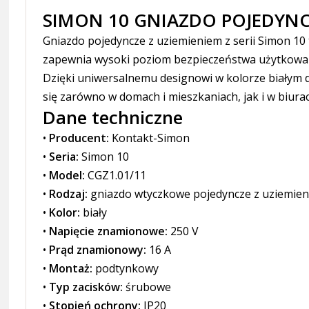
SIMON 10 GNIAZDO POJEDYNCZ
Gniazdo pojedyncze z uziemieniem z serii Simon 10
zapewnia wysoki poziom bezpieczeństwa użytkowani
Dzięki uniwersalnemu designowi w kolorze białym 
się zarówno w domach i mieszkaniach, jak i w biura
Dane techniczne
•
Producent:
Kontakt-Simon
•
Seria:
Simon 10
•
Model:
CGZ1.01/11
•
Rodzaj:
gniazdo wtyczkowe pojedyncze z uziemie
•
Kolor:
biały
•
Napięcie znamionowe:
250 V
•
Prąd znamionowy:
16 A
•
Montaż:
podtynkowy
•
Typ zacisków:
śrubowe
•
Stopień ochrony:
IP20