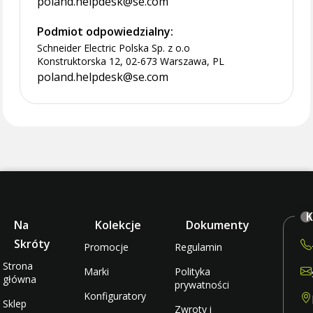
poland.helpdesk@se.com
Podmiot odpowiedzialny:
Schneider Electric Polska Sp. z o.o
Konstruktorska 12, 02-673 Warszawa, PL
poland.helpdesk@se.com
K
Na
Kolekcje
Dokumenty
Skróty
Promocje
Regulamin
Strona
Marki
Polityka
główna
prywatności
Konfiguratory
Sklep
Zwroty i