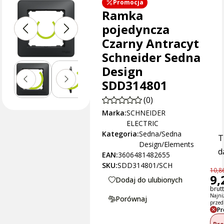
Promocja
Ramka
pojedyncza
Czarny Antracyt
Schneider Sedna
Design
SDD314801
(0)
Marka:
SCHNEIDER
ELECTRIC
Kategoria:
Sedna/Sedna
T
Design/Elements
d
EAN:
3606481482655
SKU:
SDD314801/SCH
10,86
9,
Dodaj do ulubionych
brutt
Najni
Porównaj
przed
Pr