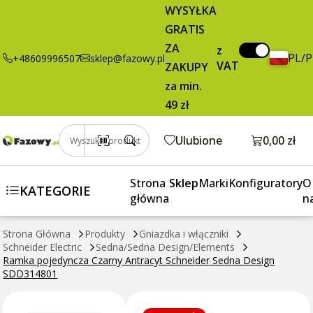
9,23 zł
Dodaj do koszyka
WYSYŁKA
pojedyncza
brutto / szt.
GRATIS
Czarny
Antracyt
ZA
z
PL/
+48609996507
sklep@fazowy.pl
Schneider
VAT
ZAKUPY
Sedna Design
za min.
SDD314801
49 zł
Otwórz k
Ulubione
0,00 zł
Wyszukaj produkt
Strona
Sklep
Marki
Konfiguratory
O
KATEGORIE
główna
n
Strona Główna
Produkty
Gniazdka i włączniki
Schneider Electric
Sedna/Sedna Design/Elements
Ramka pojedyncza Czarny Antracyt Schneider Sedna Design
SDD314801