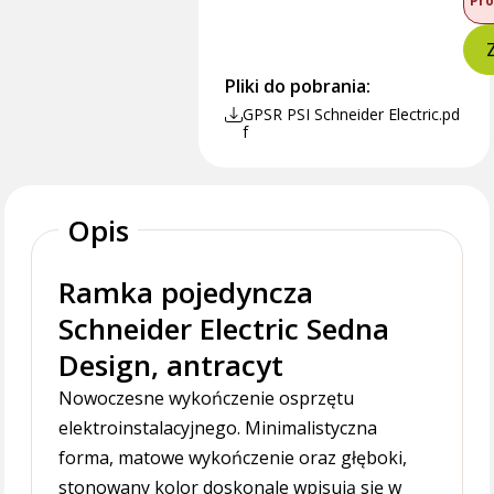
Pro
Pliki do pobrania:
GPSR PSI Schneider Electric.pd
f
Opis
Ramka pojedyncza
Schneider Electric Sedna
Design, antracyt
Nowoczesne wykończenie osprzętu
elektroinstalacyjnego. Minimalistyczna
forma, matowe wykończenie oraz głęboki,
stonowany kolor doskonale wpisują się w