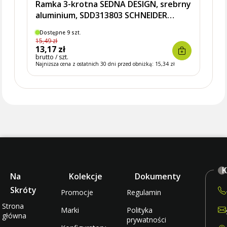
Ramka 3-krotna SEDNA DESIGN, srebrny
aluminium, SDD313803 SCHNEIDER
ELECTRIC
Dostępne 9 szt.
Brak
15,49 zł
8,24 zł
13,17 zł
7,00 
brutto / szt.
brutto 
Najniższa cena z ostatnich 30 dni przed obniżką:
15,34 zł
Najniżs
K
Na
Kolekcje
Dokumenty
Skróty
Promocje
Regulamin
Strona
Marki
Polityka
główna
prywatności