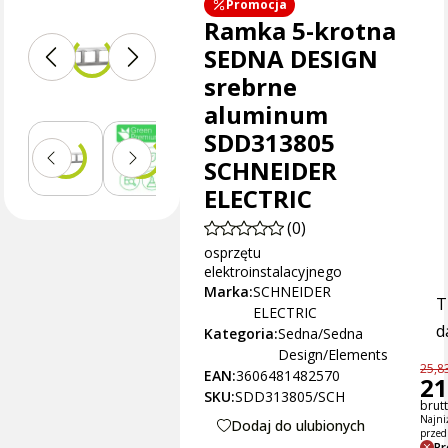
Promocja
Ramka 5-krotna
SEDNA DESIGN
srebrne
aluminum
SDD313805
SCHNEIDER
ELECTRIC
(0)
osprzętu
elektroinstalacyjnego
Marka:
SCHNEIDER
T
ELECTRIC
d
Kategoria:
Sedna/Sedna
Design/Elements
25,83
EAN:
3606481482570
21
SKU:
SDD313805/SCH
brutt
Najni
Dodaj do ulubionych
przed
Pr