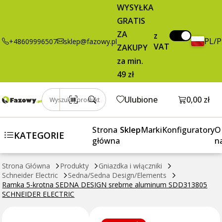
21,96 zł
Dodaj do koszyka
WYSYŁKA
krotna SEDNA
brutto / szt.
GRATIS
DESIGN
srebrne
ZA
z
PL/
+48609996507
sklep@fazowy.pl
aluminum
VAT
ZAKUPY
SDD313805
za min.
SCHNEIDER
49 zł
ELECTRIC
Otwórz k
Ulubione
0,00 zł
Wyszukaj produkt
Strona
Sklep
Marki
Konfiguratory
O
KATEGORIE
główna
n
Strona Główna
Produkty
Gniazdka i włączniki
Schneider Electric
Sedna/Sedna Design/Elements
Ramka 5-krotna SEDNA DESIGN srebrne aluminum SDD313805
SCHNEIDER ELECTRIC