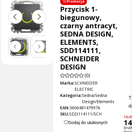
Promocja
Przycisk 1-
biegunowy,
czarny antracyt,
SEDNA DESIGN,
ELEMENTS,
SDD114111,
SCHNEIDER
DESIGN
(0)
Marka:
SCHNEIDER
ELECTRIC
Kategoria:
Sedna/Sedna
T
Design/Elements
d
EAN:
3606481479976
SKU:
SDD114111/SCH
16,49
14
Dodaj do ulubionych
brutt
Najni