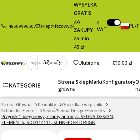
14,02 zł
Dodaj do koszyka
WYSYŁKA
biegunowy,
brutto / szt.
GRATIS
czarny
antracyt,
ZA
z
PL/
+48609996507
sklep@fazowy.pl
SEDNA
VAT
ZAKUPY
DESIGN,
za min.
ELEMENTS,
49 zł
SDD114111,
SCHNEIDER
Otwórz k
Ulubione
0,00 zł
Wyszukaj produkt
DESIGN
Strona
Sklep
Marki
Konfiguratory
O
KATEGORIE
główna
n
Strona Główna
Produkty
Gniazdka i włączniki
Schneider Electric
Sedna/Sedna Design/Elements
Przycisk 1-biegunowy, czarny antracyt, SEDNA DESIGN,
ELEMENTS, SDD114111, SCHNEIDER DESIGN