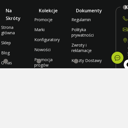
K
Na
Kolekcje
Dokumenty
Skróty
Promocje
Regulamin
Strona
Marki
Polityka
główna
prywatności
Konfiguratory
Sklep
Zwroty i
Nowości
reklamacje
Blog
Promocja
Koszty Dostawy
O nas
progów
rabatowych
Metody płatności
Kontakt
po
wt
Promocja
Ulubione
śr
darmowej
cz
wysyłki
Konto
pi
so
ni