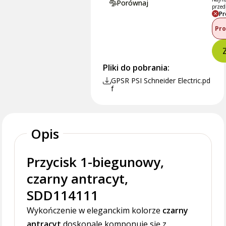
Porównaj
przed
Pr
Pro
Pliki do pobrania:
GPSR PSI Schneider Electric.pd
f
Opis
Przycisk 1-biegunowy,
czarny antracyt,
SDD114111
Wykończenie w eleganckim kolorze
czarny
antracyt
doskonale komponuje się z