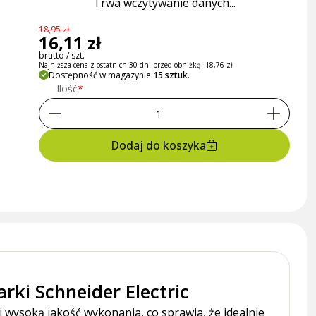
Trwa wczytywanie danych...
18,95 zł
16,11 zł
brutto / szt.
Najniższa cena z ostatnich 30 dni przed obniżką:
18,76 zł
Dostępność w magazynie
15 sztuk
.
Ilość
Dodaj do koszyka
rki Schneider Electric
i wysoką jakość wykonania, co sprawia, że idealnie