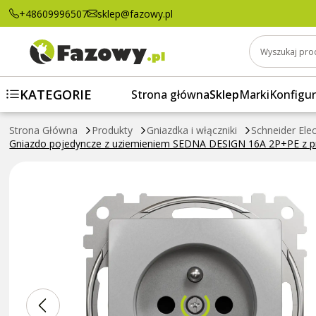
Gniazdo pojedyncze z uziemieniem SEDNA D
+48609996507
sklep@fazowy.pl
SCHNEIDER ELECTRIC
Wyszukaj pro
KATEGORIE
Strona główna
Sklep
Marki
Konfigur
Strona Główna
Produkty
Gniazdka i włączniki
Schneider Elec
Gniazdo pojedyncze z uziemieniem SEDNA DESIGN 16A 2P+PE z p