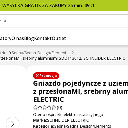
ESIGN 16A 2P+PE z przesłonaMI, srebrny aluminiu
WYSYŁKA GRATIS ZA ZAKUPY za min. 49 zł
dukt
atory
O nas
Blog
Kontakt
Outlet
tric
Sedna/Sedna Design/Elements
rzesłonaMI, srebrny aluminium; SDD113012, SCHNEIDER ELECTRIC
Promocja
Gniazdo pojedyncze z uzie
z przesłonaMI, srebrny al
ELECTRIC
(0)
Oferta osprzętu elektroinstalacyjnego
Marka:
SCHNEIDER ELECTRIC
Kategoria:
Sedna/Sedna Design/Elements