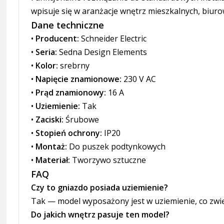
wpisuje się w aranżacje wnętrz mieszkalnych, biur
Dane techniczne
•
Producent:
Schneider Electric
•
Seria:
Sedna Design Elements
•
Kolor:
srebrny
•
Napięcie znamionowe:
230 V AC
•
Prąd znamionowy:
16 A
•
Uziemienie:
Tak
•
Zaciski:
Śrubowe
•
Stopień ochrony:
IP20
•
Montaż:
Do puszek podtynkowych
•
Materiał:
Tworzywo sztuczne
FAQ
Czy to gniazdo posiada uziemienie?
Tak — model wyposażony jest w uziemienie, co zw
Do jakich wnętrz pasuje ten model?