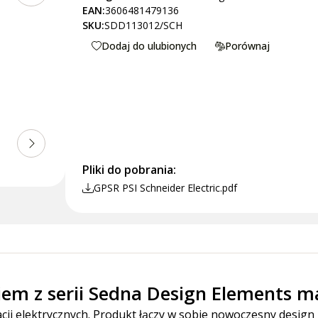
EAN:
3606481479136
SKU:
SDD113012/SCH
Dodaj do ulubionych
Porównaj
Pliki do pobrania:
GPSR PSI Schneider Electric.pdf
em z serii Sedna Design Elements ma
ji elektrycznych. Produkt łączy w sobie nowoczesny design 