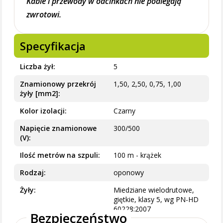
Kable i przewody w odcinkach nie podlegają
zwrotowi.
Specyfikacja
Liczba żył
5
Znamionowy przekrój
1,50, 2,50, 0,75, 1,00
żyły [mm2]
Kolor izolacji
Czarny
Napięcie znamionowe
300/500
(V)
Ilość metrów na szpuli
100 m - krążek
Rodzaj
oponowy
Żyły
Miedziane wielodrutowe,
giętkie, klasy 5, wg PN-HD
60228:2007
Bezpieczeństwo