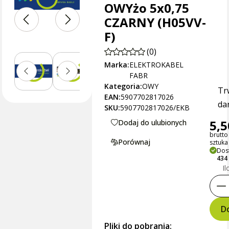
OWYżo 5x0,75
CZARNY (H05VV-
F)
(0)
Marka:
ELEKTROKABEL
FABR
Kategoria:
OWY
Tr
EAN:
5907702817026
dan
SKU:
5907702817026/EKB
5,5
Dodaj do ulubionych
brutto
Porównaj
sztuka
Dos
434
Il
Do
Pliki do pobrania: