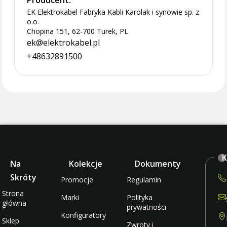
Producent:
EK Elektrokabel Fabryka Kabli Karolak i synowie sp. z
o.o.
Chopina 151, 62-700 Turek, PL
ek@elektrokabel.pl
+48632891500
K
Na
Kolekcje
Dokumenty
Skróty
Promocje
Regulamin
Strona
Marki
Polityka
główna
prywatności
Konfiguratory
Sklep
Zwroty i