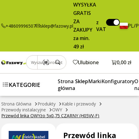
Przewód linka
5,50 zł
Dodaj do koszyka
WYSYŁKA
OWYżo 5x0,75
brutto / m
GRATIS
CZARNY
ZA
(H05VV-F)
z
PL/
+48609996507
sklep@fazowy.pl
VAT
ZAKUPY
za min.
49 zł
Otwórz k
Ulubione
0,00 zł
Wyszukaj produkt
Strona
Sklep
Marki
Konfiguratory
O
KATEGORIE
główna
n
Strona Główna
Produkty
Kable i przewody
Przewody instalacyjne
OWY
Przewód linka OWYżo 5x0,75 CZARNY (H05VV-F)
Przewód linka