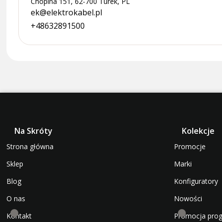
Chopina 151, 62-700 Turek, PL
ek@elektrokabel.pl
+48632891500
Na Skróty
Kolekcje
Strona główna
Promocje
Sklep
Marki
Blog
Konfiguratory
O nas
Nowości
Kontakt
Promocja pro