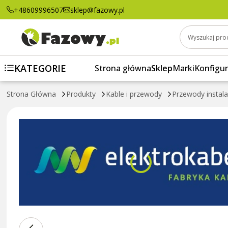
Przewód linka OWYżo 4x6,00 (H05VV-F)
+48609996507
sklep@fazowy.pl
Wyszukaj pro
KATEGORIE
Strona główna
Sklep
Marki
Konfigur
Strona Główna
Produkty
Kable i przewody
Przewody instal