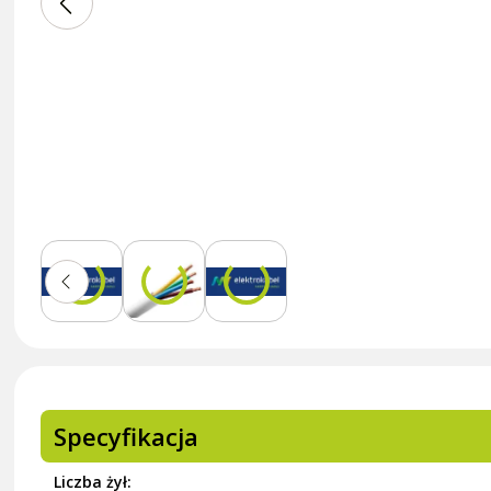
Specyfikacja
Liczba żył