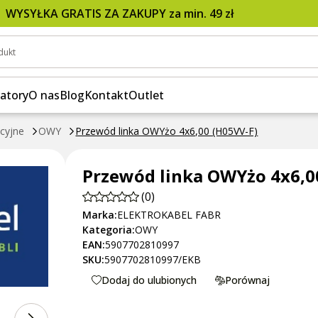
WYSYŁKA GRATIS ZA ZAKUPY za min. 49 zł
dukt
atory
O nas
Blog
Kontakt
Outlet
acyjne
OWY
Przewód linka OWYżo 4x6,00 (H05VV-F)
Przewód linka OWYżo 4x6,0
(0)
Marka:
ELEKTROKABEL FABR
Kategoria:
OWY
EAN:
5907702810997
SKU:
5907702810997/EKB
Dodaj do ulubionych
Porównaj