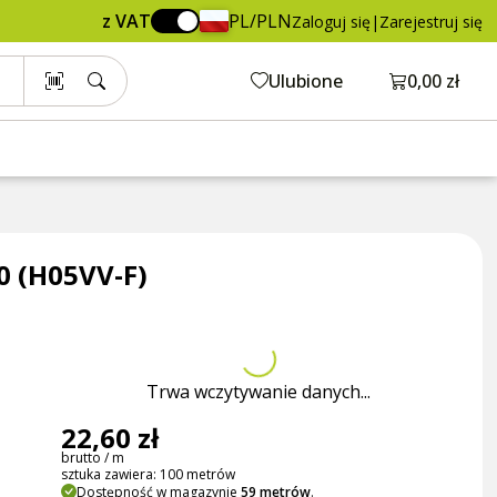
22,60 zł
Dodaj do koszyka
z VAT
PL/PLN
Zaloguj się
|
Zarejestruj się
brutto / m
Otwórz ko
Ulubione
0,00 zł
0 (H05VV-F)
Trwa wczytywanie danych...
22,60 zł
brutto / m
sztuka zawiera: 100 metrów
Dostępność w magazynie
59 metrów
.