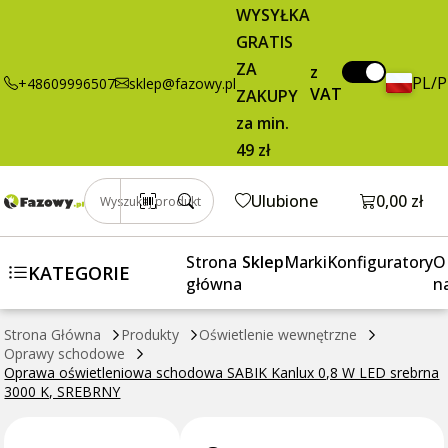
38,00 zł
Dodaj do koszyka
WYSYŁKA
oświetleniowa
brutto / szt.
GRATIS
schodowa
SABIK Kanlux
ZA
z
PL/
+48609996507
sklep@fazowy.pl
0,8 W LED
VAT
ZAKUPY
srebrna 3000
za min.
K, SREBRNY
49 zł
Otwórz k
Ulubione
0,00 zł
Wyszukaj produkt
Strona
Sklep
Marki
Konfiguratory
O
KATEGORIE
główna
n
Strona Główna
Produkty
Oświetlenie wewnętrzne
Oprawy schodowe
Oprawa oświetleniowa schodowa SABIK Kanlux 0,8 W LED srebrna
3000 K, SREBRNY