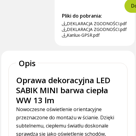
Do
Pliki do pobrania:
DEKLARACJA ZGODNOŚCI.pdf
DEKLARACJA ZGODNOŚCI.pdf
Kanlux-GPSR.pdf
Opis
Oprawa dekoracyjna LED
SABIK MINI barwa ciepła
WW 13 lm
Nowoczesne oświetlenie orientacyjne
przeznaczone do montażu w ścianie. Dzięki
subtelnemu, ciepłemu światłu doskonale
sprawdza się jako oświetlenie schodów,