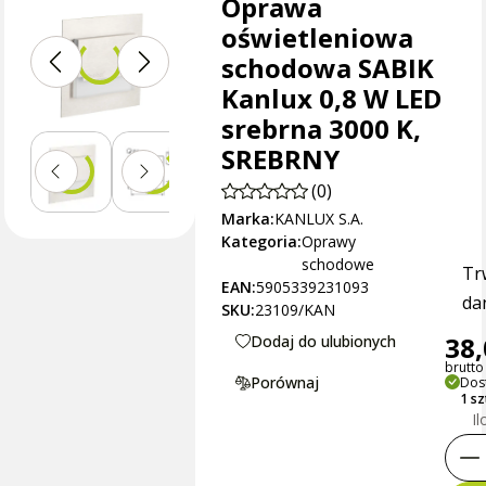
Oprawa
oświetleniowa
schodowa SABIK
Kanlux 0,8 W LED
srebrna 3000 K,
SREBRNY
(0)
Marka:
KANLUX S.A.
Kategoria:
Oprawy
schodowe
Tr
EAN:
5905339231093
dan
SKU:
23109/KAN
38,
Dodaj do ulubionych
brutto 
Porównaj
Dos
1 s
Il