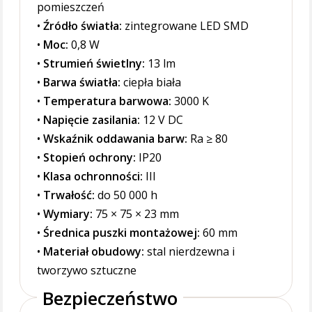
pomieszczeń
•
Źródło światła:
zintegrowane LED SMD
•
Moc:
0,8 W
•
Strumień świetlny:
13 lm
•
Barwa światła:
ciepła biała
•
Temperatura barwowa:
3000 K
•
Napięcie zasilania:
12 V DC
•
Wskaźnik oddawania barw:
Ra ≥ 80
•
Stopień ochrony:
IP20
•
Klasa ochronności:
III
•
Trwałość:
do 50 000 h
•
Wymiary:
75 × 75 × 23 mm
•
Średnica puszki montażowej:
60 mm
•
Materiał obudowy:
stal nierdzewna i
tworzywo sztuczne
Bezpieczeństwo