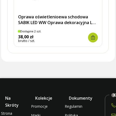
Oprawa oświetlenioewa schodowa
SABIK LED WW Oprawa dekoracyjna LED
barwa ciepła WW
Dostępne 2 szt.
Dostę
38,00 zł
39,9
brutto / szt.
brutto 
K
Na
Kolekcje
Dokumenty
Skróty
Promocje
Regulamin
Strona
Marki
Polityka