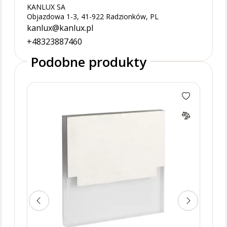
KANLUX SA
Objazdowa 1-3, 41-922 Radzionków, PL
kanlux@kanlux.pl
+48323887460
Podobne produkty
Opra
3000
ciep