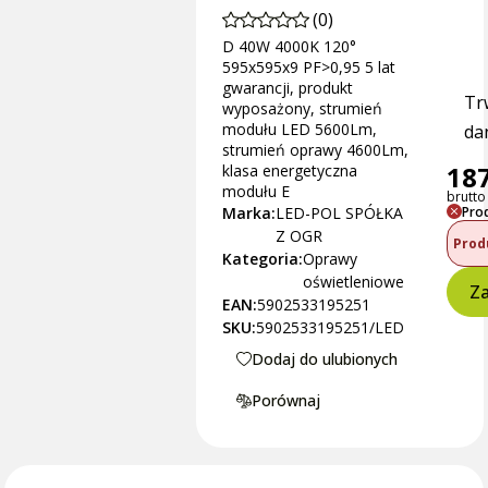
(0)
D 40W 4000K 120°
595x595x9 PF>0,95 5 lat
gwarancji, produkt
Tr
wyposażony, strumień
modułu LED 5600Lm,
dan
strumień oprawy 4600Lm,
187
klasa energetyczna
modułu E
brutto 
Marka:
LED-POL SPÓŁKA
Pro
Z OGR
Prod
Kategoria:
Oprawy
oświetleniowe
Za
EAN:
5902533195251
SKU:
5902533195251/LED
Dodaj do ulubionych
Porównaj