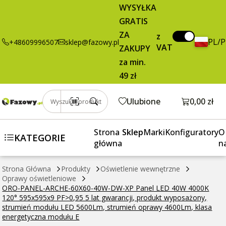
187,39 zł
Dodaj do koszyka
WYSYŁKA
ARCHE-60X60-
brutto / szt.
GRATIS
40W-DW-XP
Panel LED
ZA
z
PL/
+48609996507
sklep@fazowy.pl
40W 4000K
VAT
ZAKUPY
120°
za min.
595x595x9
49 zł
PF>0,95 5 lat
gwarancji,
Otwórz k
Ulubione
0,00 zł
Wyszukaj produkt
produkt
wyposażony,
strumień
Strona
Sklep
Marki
Konfiguratory
O
KATEGORIE
modułu LED
główna
n
5600Lm,
strumień
Strona Główna
Produkty
Oświetlenie wewnętrzne
Oprawy oświetleniowe
oprawy
ORO-PANEL-ARCHE-60X60-40W-DW-XP Panel LED 40W 4000K
4600Lm, klasa
120° 595x595x9 PF>0,95 5 lat gwarancji, produkt wyposażony,
energetyczna
strumień modułu LED 5600Lm, strumień oprawy 4600Lm, klasa
modułu E
energetyczna modułu E