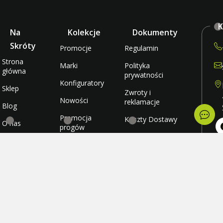
K
Na
Kolekcje
Dokumenty
Skróty
Promocje
Regulamin
Strona
Marki
Polityka
główna
prywatności
Konfiguratory
Sklep
Zwroty i
Nowości
reklamacje
Blog
Promocja
Koszty Dostawy
O nas
progów
rabatowych
Metody płatności
Kontakt
po
wt
Promocja
Ulubione
śr
darmowej
cz
wysyłki
Konto
pi
so
ni