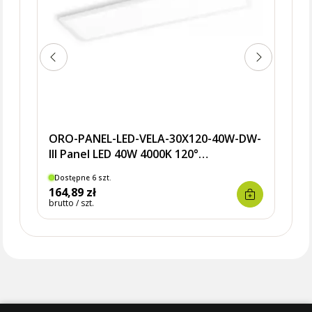
ORO-PANEL-LED-VELA-30X120-40W-DW-
III Panel LED 40W 4000K 120°
295x1195x9 PF>0,95 3 lata gwarancji,
Dostępne 6 szt.
Dostę
produkt wyposażony, strumień modułu
164,89 zł
186,
LED 5200Lm, strumień oprawy 4000Lm,
brutto / szt.
brutto 
klasa energetyczna modułu E