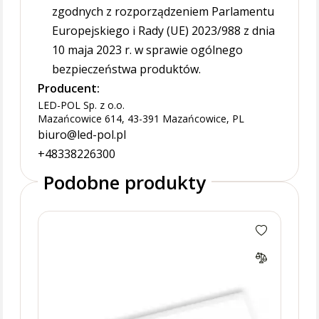
zgodnych z rozporządzeniem Parlamentu
Europejskiego i Rady (UE) 2023/988 z dnia
10 maja 2023 r. w sprawie ogólnego
bezpieczeństwa produktów.
Producent:
LED-POL Sp. z o.o.
Mazańcowice 614, 43-391 Mazańcowice, PL
biuro@led-pol.pl
+48338226300
Podobne produkty
ORO
III 
PF>0
wypo
7800