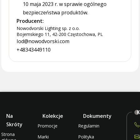
10 maja 2023 r. w sprawie ogólnego
bezpieczeństwa produktów.
Producent:
Nowodvorski Lighting sp. z o.o.
Bojemskiego 11, 42-200 Częstochowa, PL
Iod@nowodvorski.com
+48343449110
K
Na
Kolekcje
Dokumenty
Skróty
Promocje
Regulamin
Strona
Marki
Polityka