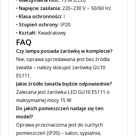
•
Maksymalna moc:
15 W (LED)
•
Napięcie zasilania:
220–230 V ~ 50/60 Hz
•
Klasa ochronności:
I
•
Stopień ochrony:
IP20
•
Kształt:
Kwadratowy
FAQ
Czy lampa posiada żarówkę w komplecie?
Nie, oprawa sprzedawana jest bez źródła
światła – należy dokupić żarówkę GU10
ES111.
Jakie źródło światła będzie odpowiednie?
Zalecana jest żarówka LED GU10 ES111 o
maksymalnej mocy 15 W.
Do jakich pomieszczeń nadaje się ten
model?
Oprawa przeznaczona jest do suchych
pomieszczeń (IP20) – salon, sypialnia,