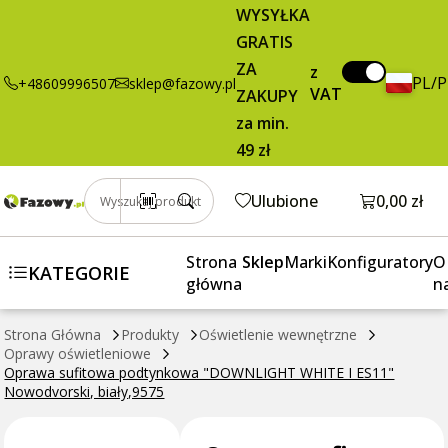
129,00 zł
Dodaj do koszyka
WYSYŁKA
sufitowa
brutto / szt.
GRATIS
podtynkowa
"DOWNLIGHT
ZA
z
PL/
+48609996507
sklep@fazowy.pl
WHITE I ES11"
VAT
ZAKUPY
Nowodvorski,
za min.
biały,9575
49 zł
Otwórz k
Ulubione
0,00 zł
Wyszukaj produkt
Strona
Sklep
Marki
Konfiguratory
O
KATEGORIE
główna
n
Strona Główna
Produkty
Oświetlenie wewnętrzne
Oprawy oświetleniowe
Oprawa sufitowa podtynkowa "DOWNLIGHT WHITE I ES11"
Nowodvorski, biały,9575