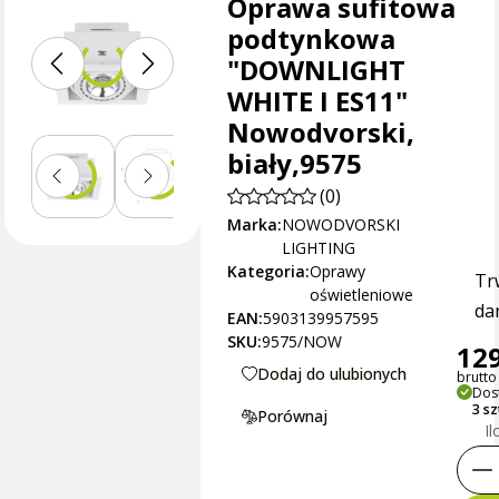
Oprawa sufitowa
podtynkowa
"DOWNLIGHT
WHITE I ES11"
Nowodvorski,
biały,9575
(0)
Marka:
NOWODVORSKI
LIGHTING
Kategoria:
Oprawy
Tr
oświetleniowe
dan
EAN:
5903139957595
SKU:
9575/NOW
129
Dodaj do ulubionych
brutto 
Dos
3 sz
Porównaj
Il