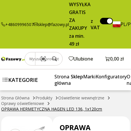
OPRAWA
69,00 zł
Dodaj do koszyka
WYSYŁKA
HERMETYCZNA
brutto / szt.
GRATIS
HAGEN LED
ZA
136, 1x120cm
z
PL/
+48609996507
sklep@fazowy.pl
VAT
ZAKUPY
za min.
49 zł
Otwórz k
Ulubione
0,00 zł
Wyszukaj produkt
Strona
Sklep
Marki
Konfiguratory
O
KATEGORIE
główna
n
Strona Główna
Produkty
Oświetlenie wewnętrzne
Oprawy oświetleniowe
OPRAWA HERMETYCZNA HAGEN LED 136, 1x120cm
OPRAWA