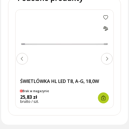
OPR
236,
ŚWIETLÓWKA HL LED T8, A-G, 18,0W
Brak w magazynie
Brak
25,83 zł
79,9
brutto / szt.
brutto 