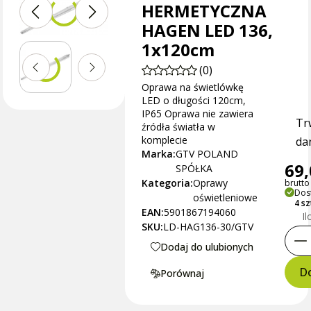
HERMETYCZNA
HAGEN LED 136,
1x120cm
(0)
Oprawa na świetlówkę
LED o długości 120cm,
IP65 Oprawa nie zawiera
Tr
źródła światła w
komplecie
dan
Marka:
GTV POLAND
69,
SPÓŁKA
Kategoria:
Oprawy
brutto 
Dos
oświetleniowe
4 sz
EAN:
5901867194060
Il
SKU:
LD-HAG136-30/GTV
Dodaj do ulubionych
Do
Porównaj