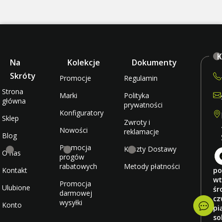
K
Na
Kolekcje
Dokumenty
Skróty
Promocje
Regulamin
Strona
Marki
Polityka
główna
prywatności
Konfiguratory
Sklep
Zwroty i
Nowości
reklamacje
Blog
Promocja
Koszty Dostawy
O nas
progów
rabatowych
Metody płatności
Kontakt
po
wt
Promocja
Ulubione
śr
darmowej
cz
wysyłki
Konto
pi
so