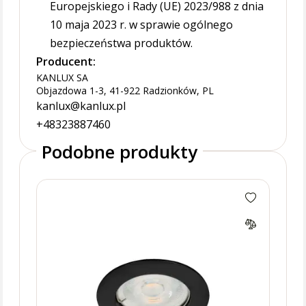
Europejskiego i Rady (UE) 2023/988 z dnia
10 maja 2023 r. w sprawie ogólnego
bezpieczeństwa produktów.
Producent:
KANLUX SA
Objazdowa 1-3, 41-922 Radzionków, PL
kanlux@kanlux.pl
+48323887460
Podobne produkty
VIDI
punk