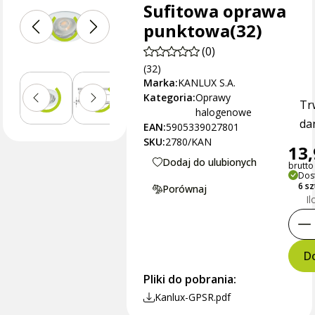
Sufitowa oprawa
punktowa(32)
(0)
(32)
Marka:
KANLUX S.A.
Kategoria:
Oprawy
Tr
halogenowe
dan
EAN:
5905339027801
SKU:
2780/KAN
13,
Dodaj do ulubionych
brutto 
Dos
6 s
Porównaj
Il
Do
Pliki do pobrania:
Kanlux-GPSR.pdf