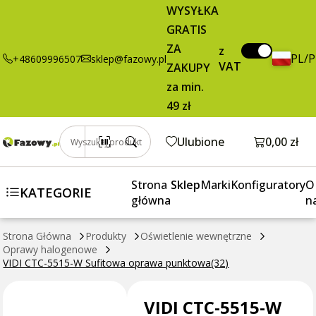
13,95 zł
Dodaj do koszyka
WYSYŁKA
W Sufitowa
brutto / szt.
GRATIS
oprawa
punktowa(32)
ZA
z
PL/
+48609996507
sklep@fazowy.pl
VAT
ZAKUPY
za min.
49 zł
Otwórz k
Ulubione
0,00 zł
Wyszukaj produkt
Strona
Sklep
Marki
Konfiguratory
O
KATEGORIE
główna
n
Strona Główna
Produkty
Oświetlenie wewnętrzne
Oprawy halogenowe
VIDI CTC-5515-W Sufitowa oprawa punktowa(32)
VIDI CTC-5515-W