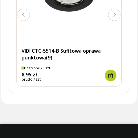
VIDI CTC-5514-B Sufitowa oprawa
punktowa(9)
Dostępne 23 szt.
Dostę
8,95 zł
13,9
brutto / szt.
brutto 