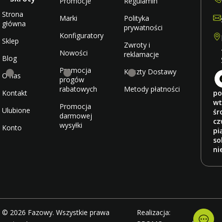
Promocje
Regulamin
Strona
Marki
Polityka
główna
prywatności
Konfiguratory
Sklep
Zwroty i
Nowości
reklamacje
Blog
Promocja
Koszty Dostawy
O nas
progów
rabatowych
Metody płatności
Kontakt
po
wt
Promocja
Ulubione
śr
darmowej
cz
wysyłki
Konto
pi
so
ni
© 2026 Fazowy. Wszystkie prawa
Realizacja: