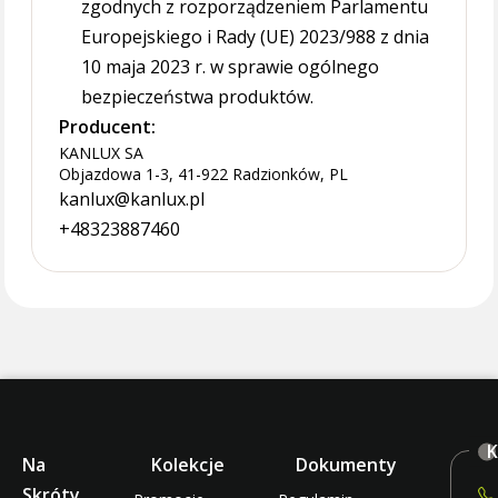
zgodnych z rozporządzeniem Parlamentu
Europejskiego i Rady (UE) 2023/988 z dnia
10 maja 2023 r. w sprawie ogólnego
bezpieczeństwa produktów.
Producent:
KANLUX SA
Objazdowa 1-3, 41-922 Radzionków, PL
kanlux@kanlux.pl
+48323887460
K
Na
Kolekcje
Dokumenty
Skróty