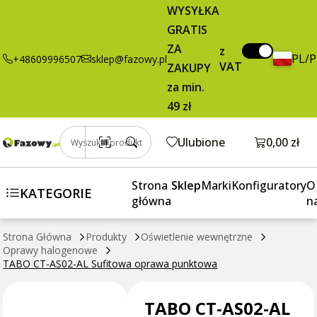
AS02-AL
brutto / szt.
WYSYŁKA
Sufitowa
GRATIS
oprawa
ZA
z
punktowa
PL/
+48609996507
sklep@fazowy.pl
VAT
ZAKUPY
za min.
49 zł
Otwórz k
Ulubione
0,00 zł
Wyszukaj produkt
Strona
Sklep
Marki
Konfiguratory
O
KATEGORIE
główna
n
Strona Główna
Produkty
Oświetlenie wewnętrzne
Oprawy halogenowe
TABO CT-AS02-AL Sufitowa oprawa punktowa
TABO CT-AS02-AL