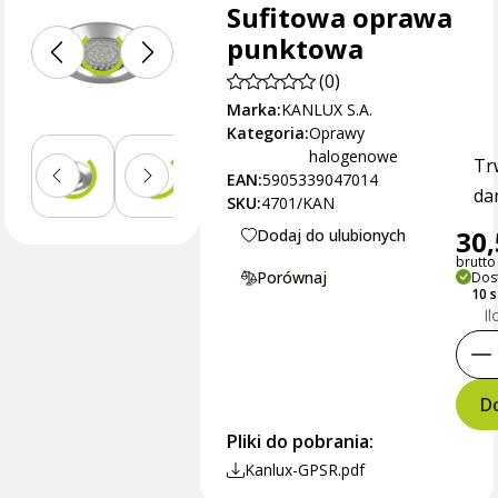
Sufitowa oprawa
punktowa
(0)
Marka:
KANLUX S.A.
Kategoria:
Oprawy
halogenowe
Tr
EAN:
5905339047014
dan
SKU:
4701/KAN
30,
Dodaj do ulubionych
brutto 
Porównaj
Dos
10 
Il
Do
Pliki do pobrania:
Kanlux-GPSR.pdf