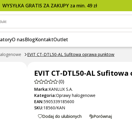
ow
WYSYŁKA GRATIS ZA ZAKUPY za min. 49 zł
dukt
atory
O nas
Blog
Kontakt
Outlet
halogenowe
EVIT CT-DTL50-AL Sufitowa oprawa punktow
EVIT CT-DTL50-AL Sufitow
(0)
Marka:
KANLUX S.A.
Kategoria:
Oprawy halogenowe
EAN:
5905339185600
SKU:
18560/KAN
Dodaj do ulubionych
Porównaj