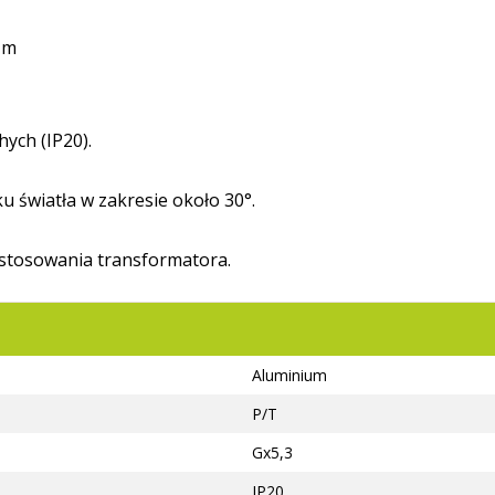
5 m
ych (IP20).
u światła w zakresie około 30°.
astosowania transformatora.
Aluminium
P/T
Gx5,3
IP20