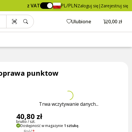
40,80 zł
Dodaj do koszyka
z VAT
PL/PLN
Zaloguj się
|
Zarejestruj się
brutto / szt.
Otwórz ko
Ulubione
0,00 zł
a oprawa punktow
Trwa wczytywanie danych...
40,80 zł
brutto / szt.
Dostępność w magazynie
1 sztukę
.
Ilość