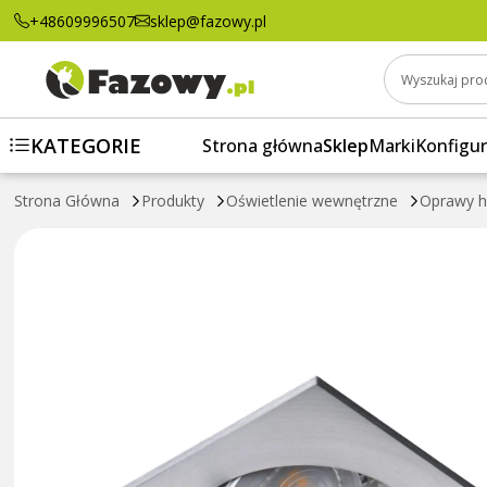
EVIT CT-DTL50-AL Sufitowa oprawa punkt
+48609996507
sklep@fazowy.pl
Wyszukaj pro
KATEGORIE
Strona główna
Sklep
Marki
Konfigur
Strona Główna
Produkty
Oświetlenie wewnętrzne
Oprawy 