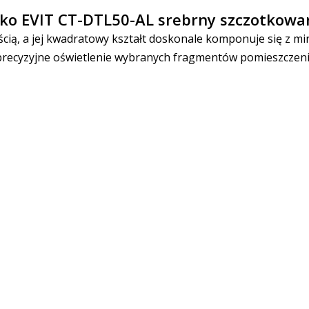
zko EVIT CT-DTL50-AL srebrny szczotkowa
ią, a jej kwadratowy kształt doskonale komponuje się z min
 precyzyjne oświetlenie wybranych fragmentów pomieszczenia 