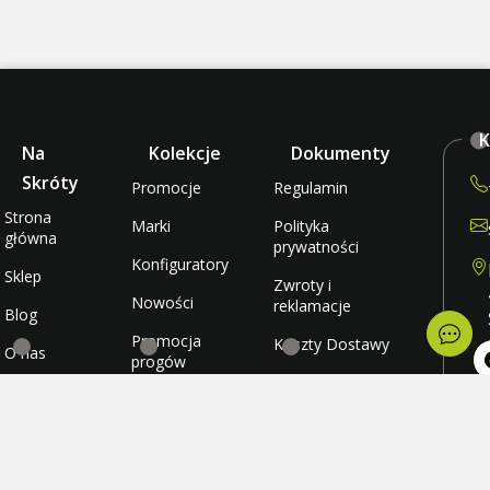
K
Na
Kolekcje
Dokumenty
Skróty
Promocje
Regulamin
Strona
Marki
Polityka
główna
prywatności
Konfiguratory
Sklep
Zwroty i
Nowości
reklamacje
Blog
Promocja
Koszty Dostawy
O nas
progów
rabatowych
Metody płatności
Kontakt
po
wt
Promocja
Ulubione
śr
darmowej
cz
wysyłki
Konto
pi