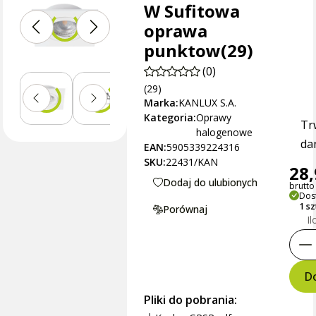
W Sufitowa
oprawa
punktow(29)
(0)
(29)
Marka:
KANLUX S.A.
Kategoria:
Oprawy
Tr
halogenowe
dan
EAN:
5905339224316
SKU:
22431/KAN
28,
Dodaj do ulubionych
brutto 
Dos
1 s
Porównaj
Il
Do
Pliki do pobrania: