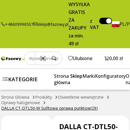
28,94 zł
Dodaj do koszyka
WYSYŁKA
DTL50-W
brutto / szt.
GRATIS
Sufitowa
oprawa
ZA
z
PL/
+48609996507
sklep@fazowy.pl
punktow(29)
VAT
ZAKUPY
za min.
49 zł
Otwórz k
Ulubione
0,00 zł
Wyszukaj produkt
Strona
Sklep
Marki
Konfiguratory
O
KATEGORIE
główna
n
Strona Główna
Produkty
Oświetlenie wewnętrzne
Oprawy halogenowe
DALLA CT-DTL50-W Sufitowa oprawa punktow(29)
DALLA CT-DTL50-