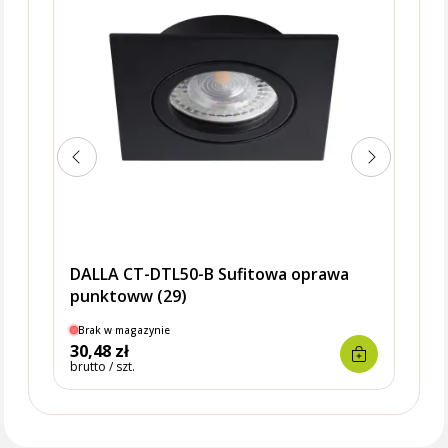
DALLA CT-DTL50-B Sufitowa oprawa
punktoww (29)
Brak w magazynie
Dostę
30,48 zł
29,1
brutto / szt.
brutto 