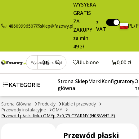
1,85 zł
Dodaj do koszyka
WYSYŁKA
linka OMYp
brutto / m
GRATIS
2x0,75 CZARNY
(H03VVH2-F)
ZA
z
PL/
+48609996507
sklep@fazowy.pl
VAT
ZAKUPY
za min.
49 zł
Otwórz k
Ulubione
0,00 zł
Wyszukaj produkt
Strona
Sklep
Marki
Konfiguratory
O
KATEGORIE
główna
n
Strona Główna
Produkty
Kable i przewody
Przewody instalacyjne
OMY
Przewód płaski linka OMYp 2x0,75 CZARNY (H03VVH2-F)
Przewód płaski