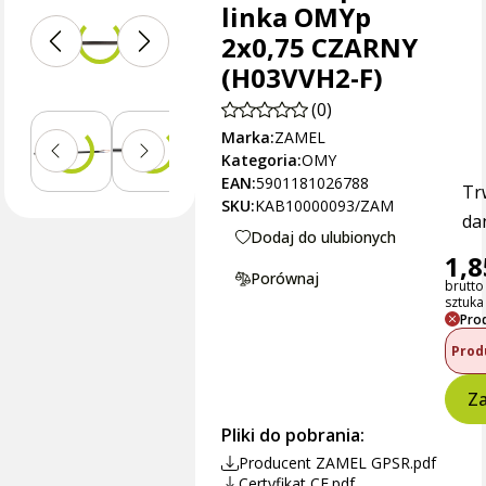
linka OMYp
2x0,75 CZARNY
(H03VVH2-F)
(0)
Marka:
ZAMEL
Kategoria:
OMY
EAN:
5901181026788
Tr
SKU:
KAB10000093/ZAM
dan
Dodaj do ulubionych
1,8
Porównaj
brutto
sztuka
Pro
Prod
Za
Pliki do pobrania:
Producent ZAMEL GPSR.pdf
Certyfikat CE.pdf