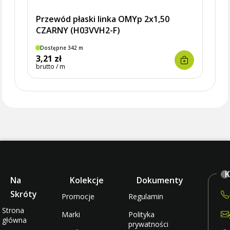
Przewód płaski linka OMYp 2x1,50
CZARNY (H03VVH2-F)
Dostępne 342 m
Brak
3,21 zł
3,90 
brutto / m
brutto
K
Na
Kolekcje
Dokumenty
Skróty
Promocje
Regulamin
Strona
Marki
Polityka
główna
prywatności