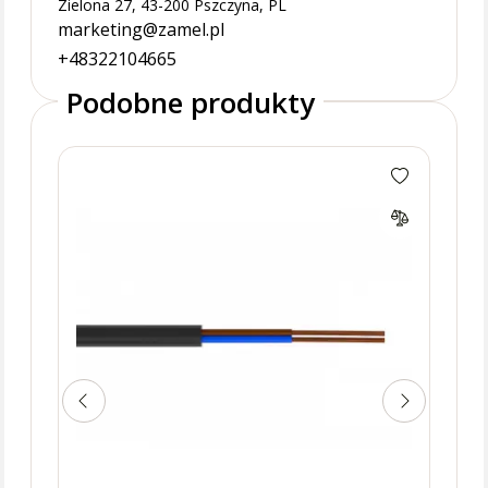
Zielona 27, 43-200 Pszczyna, PL
marketing@zamel.pl
+48322104665
Podobne produkty
Prze