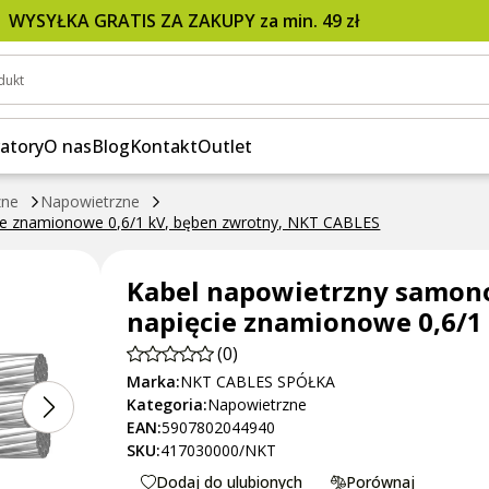
X) 4×16 mm2; napięcie znamionowe 0,6/1 kV, bęb
WYSYŁKA GRATIS ZA ZAKUPY za min. 49 zł
dukt
atory
O nas
Blog
Kontakt
Outlet
zne
Napowietrzne
ie znamionowe 0,6/1 kV, bęben zwrotny, NKT CABLES
Kabel napowietrzny samon
napięcie znamionowe 0,6/1
(0)
Marka:
NKT CABLES SPÓŁKA
Kategoria:
Napowietrzne
EAN:
5907802044940
SKU:
417030000/NKT
Dodaj do ulubionych
Porównaj