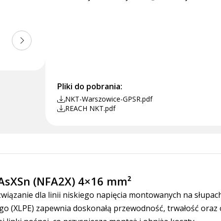
Pliki do pobrania:
NKT-Warszowice-GPSR.pdf
REACH NKT.pdf
AsXSn (NFA2X) 4×16 mm²
związanie dla linii niskiego napięcia montowanych na słup
wanego (XLPE) zapewnia doskonałą przewodność, trwałość ora