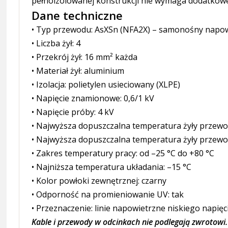
pełnoizolowanej konstrukcji nie wymaga dodatkowej 
Dane techniczne
• Typ przewodu: AsXSn (NFA2X) – samonośny napo
• Liczba żył: 4
• Przekrój żył: 16 mm² każda
• Materiał żył: aluminium
• Izolacja: polietylen usieciowany (XLPE)
• Napięcie znamionowe: 0,6/1 kV
• Napięcie próby: 4 kV
• Najwyższa dopuszczalna temperatura żyły przewo
• Najwyższa dopuszczalna temperatura żyły przewo
• Zakres temperatury pracy: od –25 °C do +80 °C
• Najniższa temperatura układania: –15 °C
• Kolor powłoki zewnętrznej: czarny
• Odporność na promieniowanie UV: tak
• Przeznaczenie: linie napowietrzne niskiego napię
Kable i przewody w odcinkach nie podlegają zwrotowi.