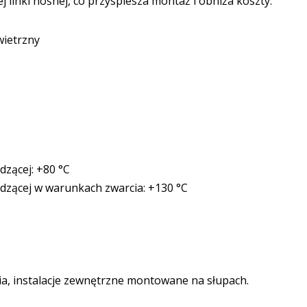
linki nośnej, co przyspiesza montaż i obniża koszty.
wietrzny
dzącej: +80 °C
dzącej w warunkach zwarcia: +130 °C
cia, instalacje zewnętrzne montowane na słupach.