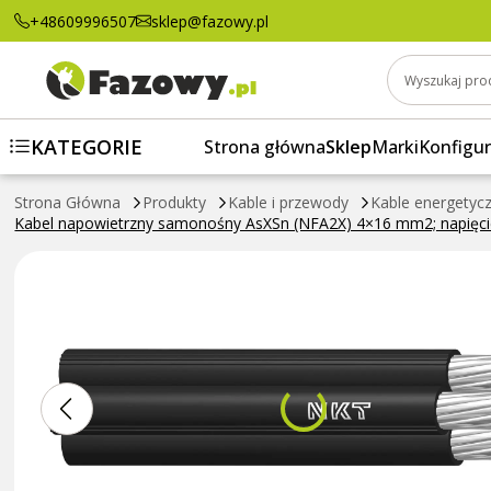
Kabel napowietrzny samonośny AsXSn (NFA2
+48609996507
sklep@fazowy.pl
CABLES
Wyszukaj pro
KATEGORIE
Strona główna
Sklep
Marki
Konfigur
Strona Główna
Produkty
Kable i przewody
Kable energetyc
Kabel napowietrzny samonośny AsXSn (NFA2X) 4×16 mm2; napięc