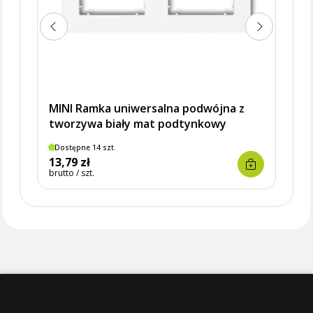
MINI Ramka uniwersalna podwójna z
tworzywa biały mat podtynkowy
Dostępne 14 szt.
Dostę
13,79 zł
10,1
brutto / szt.
brutto 