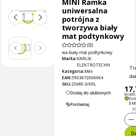
MINI Ramka
uniwersalna
potrójna z
tworzywa biały
mat podtynkowy
(0)
wa biały mat podtynkowy
Marka:
KARLIK
ELEKTROTECHN
Tr
Kategoria:
Mini
dan
EAN:
5903672006064
SKU:
25MR-3/KRL
17,
Dodaj do ulubionych
brutto 
Dos
2 sz
Porównaj
Il
Do