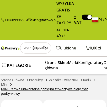
17,70 zł
Dodaj do koszyka
WYSYŁKA
uniwersalna
brutto / szt.
GRATIS
potrójna z
tworzywa
ZA
z
PL/
+48609996507
sklep@fazowy.pl
biały mat
VAT
ZAKUPY
podtynkowy
za min.
49 zł
Otwórz k
Ulubione
0,00 zł
Wyszukaj produkt
Strona
Sklep
Marki
Konfiguratory
O
KATEGORIE
główna
n
Strona Główna
Produkty
Gniazdka i włączniki
Karlik
Mini
MINI Ramka uniwersalna potrójna z tworzywa biały mat
podtynkowy