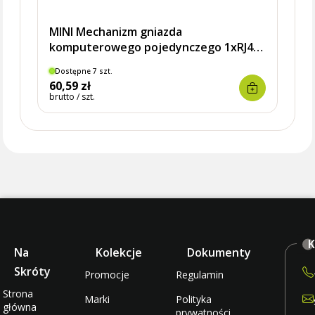
MINI Mechanizm gniazda
komputerowego pojedynczego 1xRJ45,
kat. 5e, 8-stykowy biały podtynkowy
Dostępne 7 szt.
Dostę
60,59 zł
22,0
brutto / szt.
brutto 
K
Na
Kolekcje
Dokumenty
Skróty
Promocje
Regulamin
Strona
Marki
Polityka
główna
prywatności