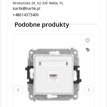
Wrzesińska 29, 62-330 Nekla, PL
karlik@karlik.pl
+48614373400
Podobne produkty
MINI
twor