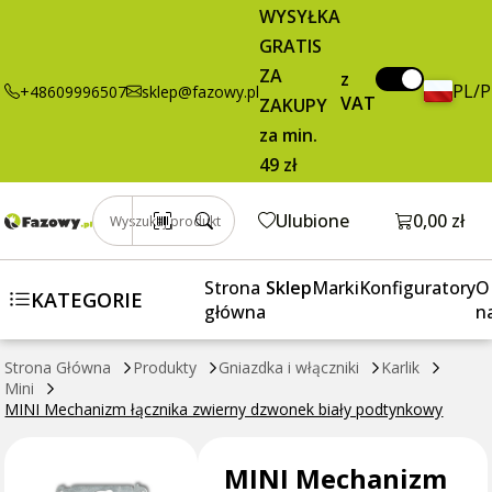
21,50 zł
Dodaj do koszyka
WYSYŁKA
Mechanizm
brutto / szt.
GRATIS
łącznika
zwierny
ZA
z
PL/
+48609996507
sklep@fazowy.pl
dzwonek biały
VAT
ZAKUPY
podtynkowy
za min.
49 zł
Otwórz k
Ulubione
0,00 zł
Wyszukaj produkt
Strona
Sklep
Marki
Konfiguratory
O
KATEGORIE
główna
n
Strona Główna
Produkty
Gniazdka i włączniki
Karlik
Mini
MINI Mechanizm łącznika zwierny dzwonek biały podtynkowy
MINI Mechanizm