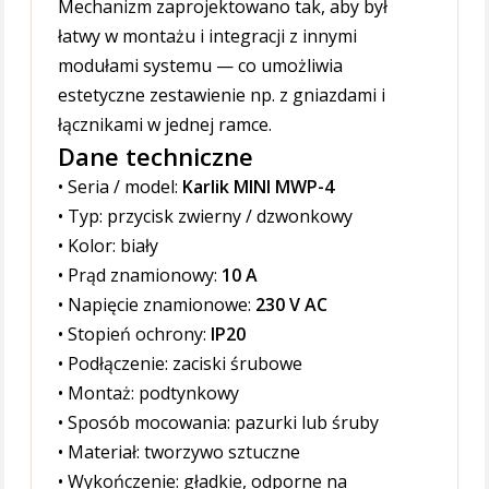
Mechanizm zaprojektowano tak, aby był
łatwy w montażu i integracji z innymi
modułami systemu — co umożliwia
estetyczne zestawienie np. z gniazdami i
łącznikami w jednej ramce.
Dane techniczne
• Seria / model:
Karlik MINI MWP-4
• Typ: przycisk zwierny / dzwonkowy
• Kolor: biały
• Prąd znamionowy:
10 A
• Napięcie znamionowe:
230 V AC
• Stopień ochrony:
IP20
• Podłączenie: zaciski śrubowe
• Montaż: podtynkowy
• Sposób mocowania: pazurki lub śruby
• Materiał: tworzywo sztuczne
• Wykończenie: gładkie, odporne na