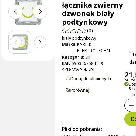
łącznika zwierny
dzwonek biały
podtynkowy
(0)
biały podtynkowy
Marka:
KARLIK
ELEKTROTECHN
Tr
Kategoria:
Mini
dan
EAN:
5903268584129
SKU:
MWP-4/KRL
21,
Dodaj do ulubionych
brutto 
Dos
5 s
Porównaj
Il
Do
Pliki do pobrania: