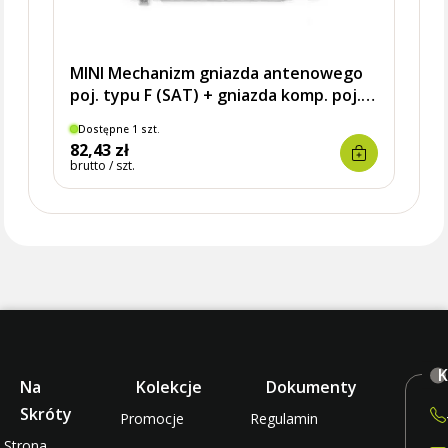
MINI Mechanizm gniazda antenowego
poj. typu F (SAT) + gniazda komp. poj.
1xRJ45, kat. 5e, 8-stykowy czarny mat
Dostępne 1 szt.
Brak
podtynkowy
82,43 zł
182,
brutto / szt.
brutto 
K
Na
Kolekcje
Dokumenty
Skróty
Promocje
Regulamin
Strona