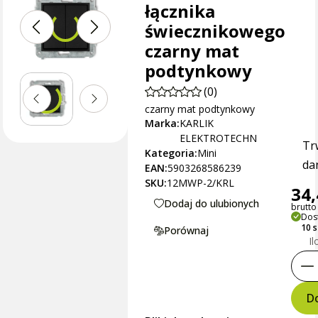
łącznika
świecznikowego
czarny mat
podtynkowy
(0)
czarny mat podtynkowy
Marka:
KARLIK
ELEKTROTECHN
Tr
Kategoria:
Mini
dan
EAN:
5903268586239
SKU:
12MWP-2/KRL
34,
Dodaj do ulubionych
brutto 
Dos
10 
Porównaj
Il
Do