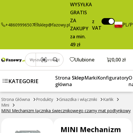
34,42 zł
Dodaj do koszyka
WYSYŁKA
Mechanizm
brutto / szt.
GRATIS
łącznika
świecznikowego
ZA
z
PL/
+48609996507
sklep@fazowy.pl
czarny mat
VAT
ZAKUPY
podtynkowy
za min.
49 zł
Otwórz k
Ulubione
0,00 zł
Wyszukaj produkt
Strona
Sklep
Marki
Konfiguratory
O
KATEGORIE
główna
n
Strona Główna
Produkty
Gniazdka i włączniki
Karlik
Mini
MINI Mechanizm łącznika świecznikowego czarny mat podtynkowy
MINI Mechanizm