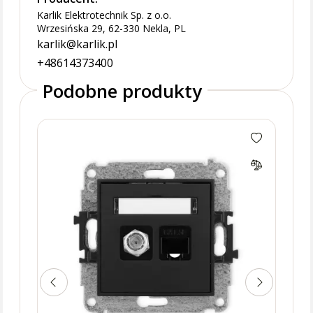
Karlik Elektrotechnik Sp. z o.o.
Wrzesińska 29, 62-330 Nekla, PL
karlik@karlik.pl
+48614373400
Podobne produkty
MINI
podw
pod