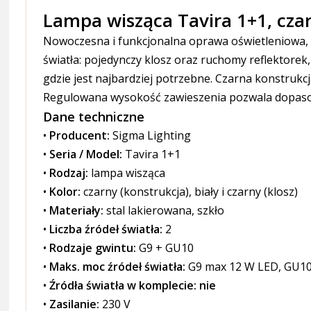
Lampa wisząca Tavira 1+1, czarn
Nowoczesna i funkcjonalna oprawa oświetleniowa, kt
światła: pojedynczy klosz oraz ruchomy reflektorek
gdzie jest najbardziej potrzebne. Czarna konstruk
Regulowana wysokość zawieszenia pozwala dopasowa
Dane techniczne
•
Producent:
Sigma Lighting
•
Seria / Model:
Tavira 1+1
•
Rodzaj:
lampa wisząca
•
Kolor:
czarny (konstrukcja), biały i czarny (klosz)
•
Materiały:
stal lakierowana, szkło
•
Liczba źródeł światła:
2
•
Rodzaje gwintu:
G9 + GU10
•
Maks. moc źródeł światła:
G9 max 12 W LED, GU1
•
Źródła światła w komplecie: nie
•
Zasilanie:
230 V