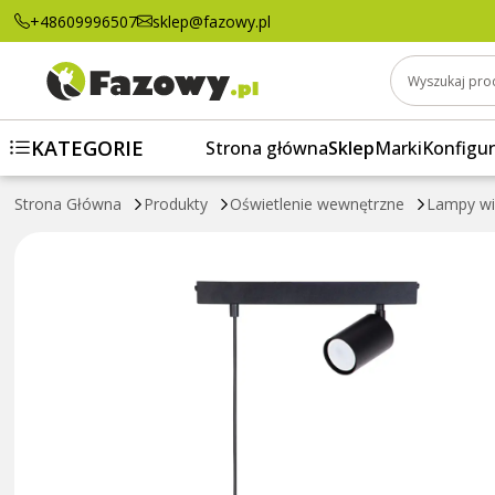
Lampa wisząca kula, reflektor Sigma Lighti
+48609996507
sklep@fazowy.pl
Wyszukaj pro
KATEGORIE
Strona główna
Sklep
Marki
Konfigur
Strona Główna
Produkty
Oświetlenie wewnętrzne
Lampy wi