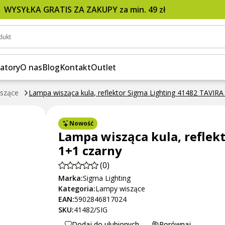
ng 41482 TAVIRA 1+1 czarny
WYSYŁKA GRATIS ZA ZAKUPY za min. 49 zł
dukt
atory
O nas
Blog
Kontakt
Outlet
szące
Lampa wisząca kula, reflektor Sigma Lighting 41482 TAVIRA
Nowość
Lampa wisząca kula, reflek
1+1 czarny
(0)
Marka:
Sigma Lighting
Kategoria:
Lampy wiszące
EAN:
5902846817024
SKU:
41482/SIG
Dodaj do ulubionych
Porównaj