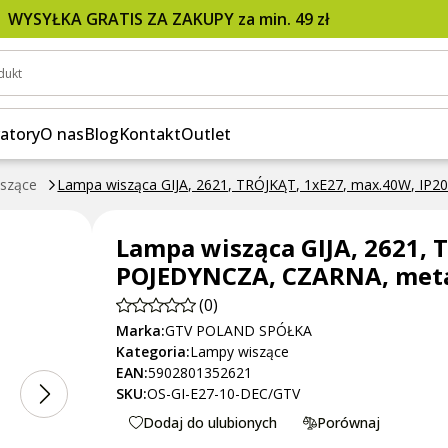
7, max.40W, IP20, POJEDYNCZA, CZARNA, metalowa,
WYSYŁKA GRATIS ZA ZAKUPY za min. 49 zł
dukt
atory
O nas
Blog
Kontakt
Outlet
szące
Lampa wisząca GIJA, 2621, TRÓJKĄT, 1xE27, max.40W, I
Lampa wisząca GIJA, 2621, 
POJEDYNCZA, CZARNA, met
(0)
Marka:
GTV POLAND SPÓŁKA
Kategoria:
Lampy wiszące
EAN:
5902801352621
SKU:
OS-GI-E27-10-DEC/GTV
Dodaj do ulubionych
Porównaj