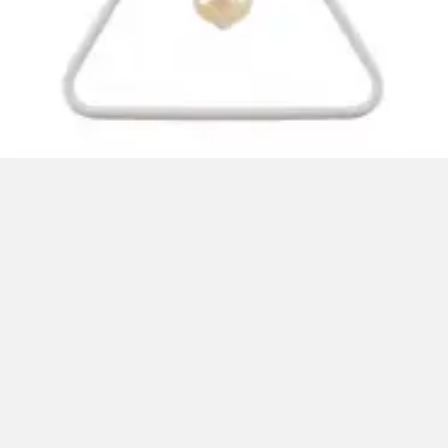
OPRAWA SUFITOWA GIJA, 2812, TRÓJKĄT, 1xE27, max.40W, IP20, POJEDYNCZA, BIAŁA, GTV