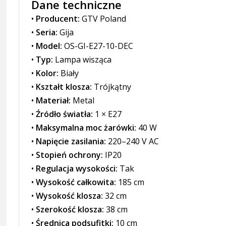
Dane techniczne
•
Producent:
GTV Poland
•
Seria:
Gija
•
Model:
OS-GI-E27-10-DEC
•
Typ:
Lampa wisząca
•
Kolor:
Biały
•
Kształt klosza:
Trójkątny
•
Materiał:
Metal
•
Źródło światła:
1 × E27
•
Maksymalna moc żarówki:
40 W
•
Napięcie zasilania:
220–240 V AC
•
Stopień ochrony:
IP20
•
Regulacja wysokości:
Tak
•
Wysokość całkowita:
185 cm
•
Wysokość klosza:
32 cm
•
Szerokość klosza:
38 cm
•
Średnica podsufitki:
10 cm