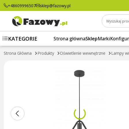
Lampa wisząca GIJA, 2621, TRÓJKĄT, 1xE2
+48609996507
sklep@fazowy.pl
Wyszukaj pro
KATEGORIE
Strona główna
Sklep
Marki
Konfigur
Strona Główna
Produkty
Oświetlenie wewnętrzne
Lampy wi