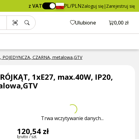
120,54 zł
GTV
Dodaj do koszyka
z VAT
PL/PLN
Zaloguj się
|
Zarejestruj się
brutto / szt.
Otwórz ko
Ulubione
0,00 zł
P20, POJEDYNCZA, CZARNA, metalowa,GTV
TRÓJKĄT, 1xE27, max.40W, IP20,
alowa,GTV
Trwa wczytywanie danych...
120,54 zł
brutto / szt.