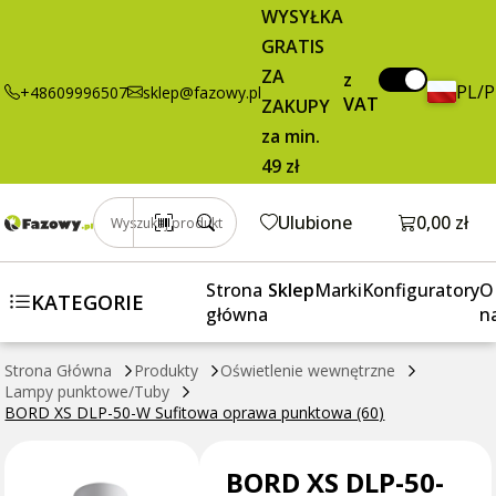
34,00 zł
Dodaj do koszyka
WYSYŁKA
50-W Sufitowa
brutto / szt.
GRATIS
oprawa
punktowa (60)
ZA
z
PL/
+48609996507
sklep@fazowy.pl
VAT
ZAKUPY
za min.
49 zł
Otwórz k
Ulubione
0,00 zł
Wyszukaj produkt
Strona
Sklep
Marki
Konfiguratory
O
KATEGORIE
główna
n
Strona Główna
Produkty
Oświetlenie wewnętrzne
Lampy punktowe/Tuby
BORD XS DLP-50-W Sufitowa oprawa punktowa (60)
BORD XS DLP-50-