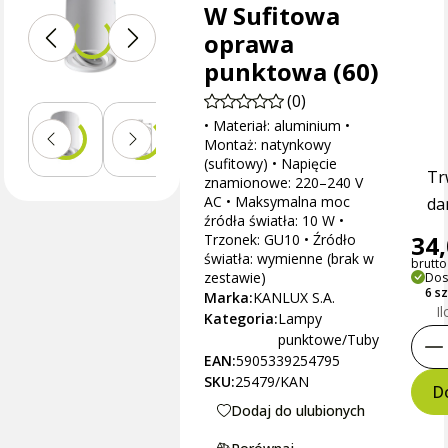
W Sufitowa
oprawa
punktowa (60)
(0)
• Materiał: aluminium •
Montaż: natynkowy
(sufitowy) • Napięcie
Tr
znamionowe: 220–240 V
AC • Maksymalna moc
dan
źródła światła: 10 W •
34,
Trzonek: GU10 • Źródło
światła: wymienne (brak w
brutto 
zestawie)
Dos
6 s
Marka:
KANLUX S.A.
I
Kategoria:
Lampy
punktowe/Tuby
EAN:
5905339254795
SKU:
25479/KAN
D
Dodaj do ulubionych