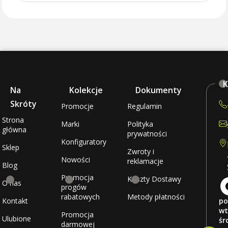
K
Na
Kolekcje
Dokumenty
Skróty
Promocje
Regulamin
Strona
Marki
Polityka
główna
prywatności
Konfiguratory
Sklep
Zwroty i
Nowości
reklamacje
Blog
Promocja
Koszty Dostawy
O nas
progów
rabatowych
Metody płatności
Kontakt
po
wt
Promocja
Ulubione
śr
darmowej