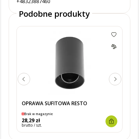
+48323887460
Podobne produkty
OPR
OPRAWA SUFITOWA RESTO
Brak w magazynie
Dostę
28,29 zł
69,0
brutto / szt.
brutto 