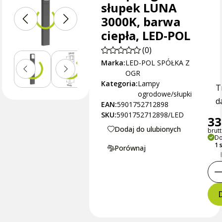
słupek LUNA
3000K, barwa
ciepła, LED-POL
(0)
Marka:
LED-POL SPÓŁKA Z
OGR
Kategoria:
Lampy
T
ogrodowe/słupki
d
EAN:
5901752712898
SKU:
5901752712898/LED
33
Dodaj do ulubionych
brutt
Do
1 
Porównaj