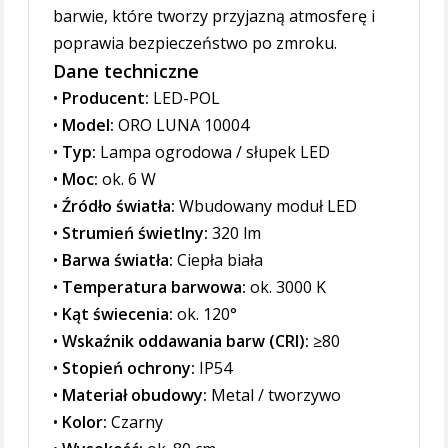
barwie, które tworzy przyjazną atmosferę i
poprawia bezpieczeństwo po zmroku.
Dane techniczne
•
Producent:
LED-POL
•
Model:
ORO LUNA 10004
•
Typ:
Lampa ogrodowa / słupek LED
•
Moc:
ok. 6 W
•
Źródło światła:
Wbudowany moduł LED
•
Strumień świetlny:
320 lm
•
Barwa światła:
Ciepła biała
•
Temperatura barwowa:
ok. 3000 K
•
Kąt świecenia:
ok. 120°
•
Wskaźnik oddawania barw (CRI):
≥80
•
Stopień ochrony:
IP54
•
Materiał obudowy:
Metal / tworzywo
•
Kolor:
Czarny