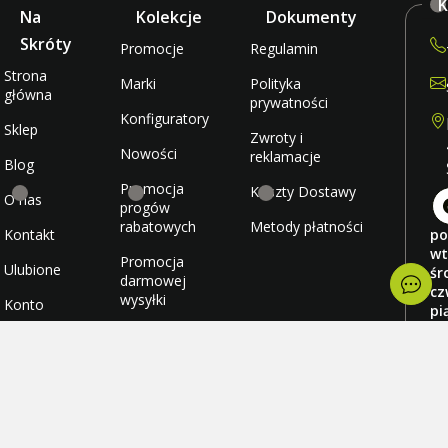
K
Na
Kolekcje
Dokumenty
Skróty
Promocje
Regulamin
Strona
Marki
Polityka
główna
prywatności
Konfiguratory
Sklep
Zwroty i
Nowości
reklamacje
Blog
Promocja
Koszty Dostawy
O nas
progów
rabatowych
Metody płatności
Kontakt
po
wt
Promocja
Ulubione
śr
darmowej
cz
wysyłki
Konto
pi
so
ni