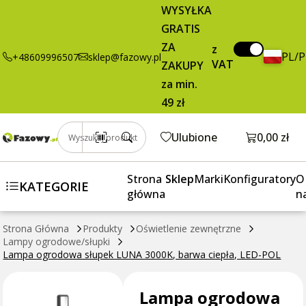
334,76 zł
Dodaj do koszyka
WYSYŁKA
ogrodowa
brutto / szt.
GRATIS
słupek LUNA
3000K, barwa
ZA
z
PL/
+48609996507
sklep@fazowy.pl
ciepła, LED-
VAT
ZAKUPY
POL
za min.
49 zł
Otwórz k
Ulubione
0,00 zł
Wyszukaj produkt
Strona
Sklep
Marki
Konfiguratory
O
KATEGORIE
główna
n
Strona Główna
Produkty
Oświetlenie zewnętrzne
Lampy ogrodowe/słupki
Lampa ogrodowa słupek LUNA 3000K, barwa ciepła, LED-POL
Lampa ogrodowa