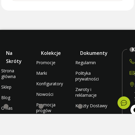
K
Na
Kolekcje
Dokumenty
Skróty
Promocje
Regulamin
Strona
Marki
Polityka
główna
prywatności
Konfiguratory
Sklep
Zwroty i
Nowości
reklamacje
Blog
Promocja
Koszty Dostawy
O nas
progów
rabatowych
Metody płatności
Kontakt
po
wt
Promocja
Ulubione
śr
darmowej