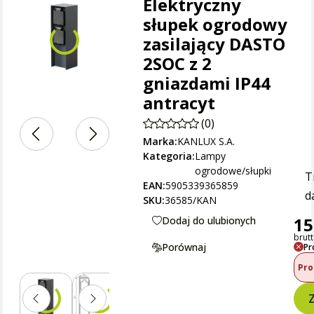
Elektryczny
słupek ogrodowy
zasilający DASTO
2SOC z 2
gniazdami IP44
antracyt
(0)
Marka:
KANLUX S.A.
Kategoria:
Lampy
ogrodowe/słupki
T
EAN:
5905339365859
d
SKU:
36585/KAN
15
Dodaj do ulubionych
brutt
Porównaj
Pr
Pro