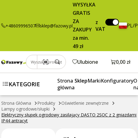
159,83 zł
Dodaj do koszyka
WYSYŁKA
słupek
brutto / szt.
GRATIS
ogrodowy
zasilający
ZA
z
PL/
+48609996507
sklep@fazowy.pl
DASTO 2SOC z
VAT
ZAKUPY
2 gniazdami
za min.
IP44 antracyt
49 zł
Otwórz k
Ulubione
0,00 zł
Wyszukaj produkt
Strona
Sklep
Marki
Konfiguratory
O
KATEGORIE
główna
n
Strona Główna
Produkty
Oświetlenie zewnętrzne
Lampy ogrodowe/słupki
Elektryczny słupek ogrodowy zasilający DASTO 2SOC z 2 gniazdami
IP44 antracyt