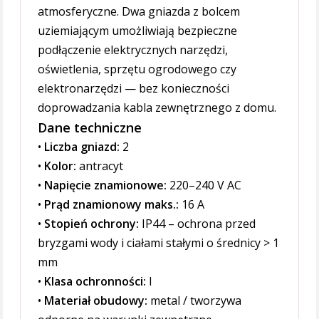
atmosferyczne. Dwa gniazda z bolcem
uziemiającym umożliwiają bezpieczne
podłączenie elektrycznych narzędzi,
oświetlenia, sprzętu ogrodowego czy
elektronarzędzi — bez konieczności
doprowadzania kabla zewnętrznego z domu.
Dane techniczne
•
Liczba gniazd:
2
•
Kolor:
antracyt
•
Napięcie znamionowe:
220–240 V AC
•
Prąd znamionowy maks.:
16 A
•
Stopień ochrony:
IP44 – ochrona przed
bryzgami wody i ciałami stałymi o średnicy > 1
mm
•
Klasa ochronności:
I
•
Materiał obudowy:
metal / tworzywa