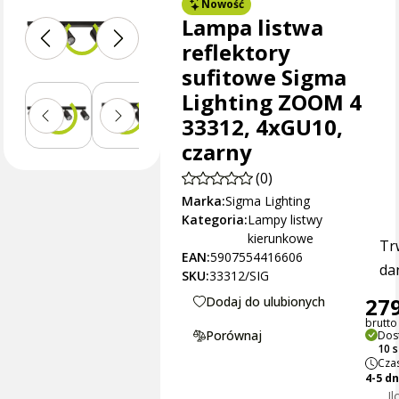
Nowość
Lampa listwa
reflektory
sufitowe Sigma
Lighting ZOOM 4
33312, 4xGU10,
czarny
(0)
Marka:
Sigma Lighting
Kategoria:
Lampy listwy
kierunkowe
Tr
EAN:
5907554416606
dan
SKU:
33312/SIG
279
Dodaj do ulubionych
brutto 
Porównaj
Dos
10 
Czas
4-5 d
Il