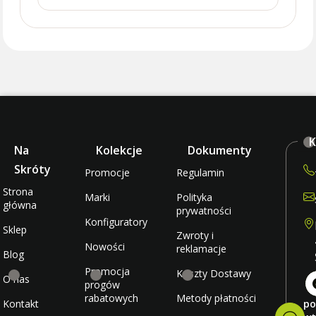
K
Na
Kolekcje
Dokumenty
Skróty
Promocje
Regulamin
Strona
Marki
Polityka
główna
prywatności
Konfiguratory
Sklep
Zwroty i
Nowości
reklamacje
Blog
Promocja
Koszty Dostawy
O nas
progów
rabatowych
Metody płatności
Kontakt
po