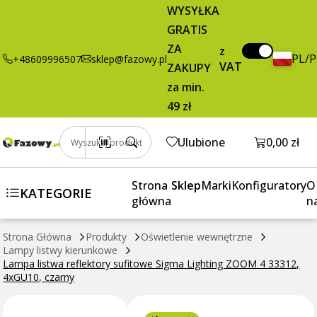
Lampa listwa
279,00 zł
Dodaj do koszyka
WYSYŁKA
reflektory
brutto / szt.
GRATIS
sufitowe
ZA
Sigma
z
PL/
+48609996507
sklep@fazowy.pl
VAT
Lighting
ZAKUPY
ZOOM 4
za min.
33312,
49 zł
4xGU10,
czarny
Otwórz k
Ulubione
0,00 zł
Wyszukaj produkt
Strona
Sklep
Marki
Konfiguratory
O
KATEGORIE
główna
n
Strona Główna
Produkty
Oświetlenie wewnętrzne
Lampy listwy kierunkowe
Lampa listwa reflektory sufitowe Sigma Lighting ZOOM 4 33312,
4xGU10, czarny