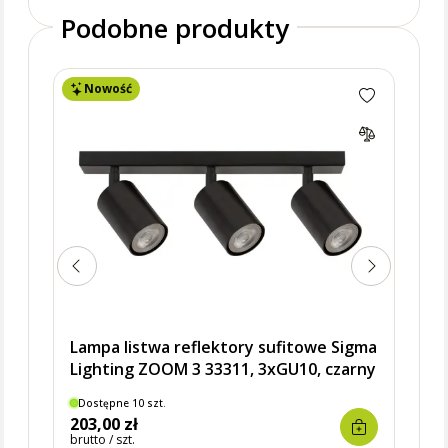
Podobne produkty
Nowość
No
Lamp
Ligh
Lampa listwa reflektory sufitowe Sigma
Lighting ZOOM 3 33311, 3xGU10, czarny
Dostępne 10 szt.
Dostę
203,00 zł
361,
brutto / szt.
brutto 