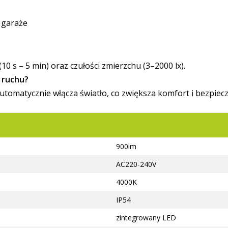
, garaże
10 s – 5 min) oraz czułości zmierzchu (3–2000 lx).
u ruchu?
 automatycznie włącza światło, co zwiększa komfort i bezpi
900lm
AC220-240V
4000K
IP54
zintegrowany LED