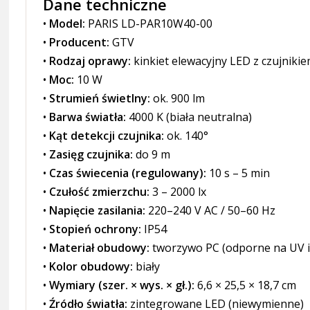
Dane techniczne
•
Model:
PARIS LD-PAR10W40-00
•
Producent:
GTV
•
Rodzaj oprawy:
kinkiet elewacyjny LED z czujniki
•
Moc:
10 W
•
Strumień świetlny:
ok. 900 lm
•
Barwa światła:
4000 K (biała neutralna)
•
Kąt detekcji czujnika:
ok. 140°
•
Zasięg czujnika:
do 9 m
•
Czas świecenia (regulowany):
10 s – 5 min
•
Czułość zmierzchu:
3 – 2000 lx
•
Napięcie zasilania:
220–240 V AC / 50–60 Hz
•
Stopień ochrony:
IP54
•
Materiał obudowy:
tworzywo PC (odporne na UV i
•
Kolor obudowy:
biały
•
Wymiary (szer. × wys. × gł.):
6,6 × 25,5 × 18,7 cm
•
Źródło światła:
zintegrowane LED (niewymienne)