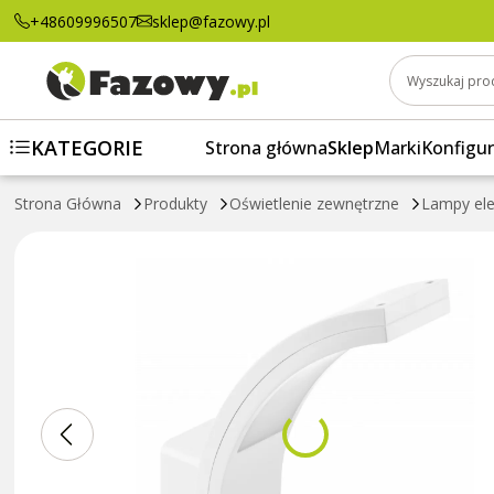
OPRAWA PARIS LED Z CZUJNIKIEM RUCHU, 1
+48609996507
sklep@fazowy.pl
Wyszukaj pro
KATEGORIE
Strona główna
Sklep
Marki
Konfigur
Strona Główna
Produkty
Oświetlenie zewnętrzne
Lampy el