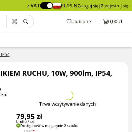
79,95 zł
Dodaj do koszyka
z VAT
PL/PLN
Zaloguj się
|
Zarejestruj się
brutto / szt.
Otwórz ko
Ulubione
0,00 zł
IP54,
KIEM RUCHU, 10W, 900lm, IP54,
a
ika:
Trwa wczytywanie danych...
79,95 zł
brutto / szt.
Dostępność w magazynie
2 sztuki
.
Ilość