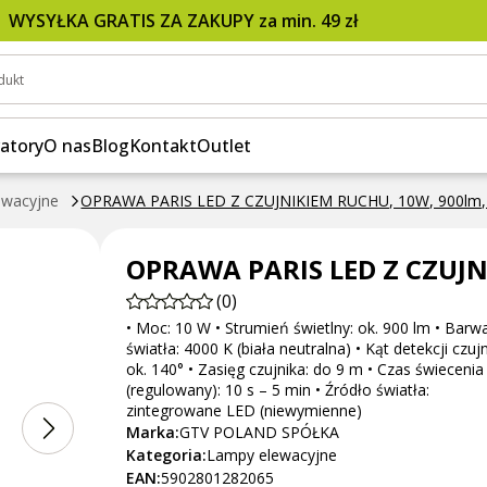
0W, 900lm, IP54,
WYSYŁKA GRATIS ZA ZAKUPY za min. 49 zł
dukt
atory
O nas
Blog
Kontakt
Outlet
ewacyjne
OPRAWA PARIS LED Z CZUJNIKIEM RUCHU, 10W, 900lm, 
OPRAWA PARIS LED Z CZUJNI
(0)
• Moc: 10 W • Strumień świetlny: ok. 900 lm • Barw
światła: 4000 K (biała neutralna) • Kąt detekcji czujn
ok. 140° • Zasięg czujnika: do 9 m • Czas świecenia
(regulowany): 10 s – 5 min • Źródło światła:
zintegrowane LED (niewymienne)
Marka:
GTV POLAND SPÓŁKA
Kategoria:
Lampy elewacyjne
EAN:
5902801282065