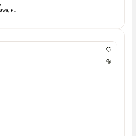
o
zawa, PL