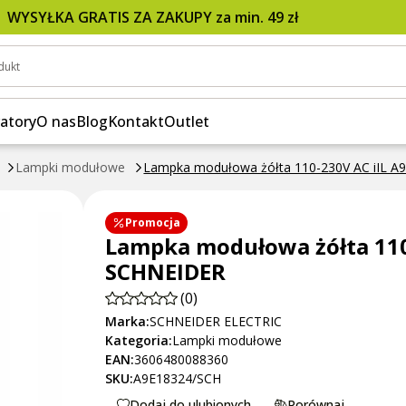
9E18324, SCHNEIDER
WYSYŁKA GRATIS ZA ZAKUPY za min. 49 zł
dukt
atory
O nas
Blog
Kontakt
Outlet
Lampki modułowe
Lampka modułowa żółta 110-230V AC iIL 
Promocja
Lampka modułowa żółta 110
SCHNEIDER
(0)
Marka:
SCHNEIDER ELECTRIC
Kategoria:
Lampki modułowe
EAN:
3606480088360
SKU:
A9E18324/SCH
Dodaj do ulubionych
Porównaj