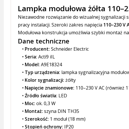
Lampka modułowa żółta 110–230
Niezawodne rozwiązanie do wizualnej sygnalizacji s
pracy instalacji. Szeroki zakres napięcia
110–230 V 
Modułowa konstrukcja umożliwia szybki montaż na
Dane techniczne
Producent:
Schneider Electric
Seria:
Acti9 iIL
Model:
A9E18324
Typ urządzenia:
lampka sygnalizacyjna moduło
Kolor sygnalizacji:
żółty
Napięcie znamionowe:
110–230 V AC (również 1
Źródło światła:
LED
Moc:
ok. 0,3 W
Montaż:
szyna DIN TH35
Szerokość:
1 moduł (18 mm)
Stopień ochrony:
IP20