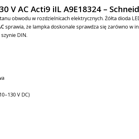
 V AC Acti9 iIL A9E18324 – Schneide
tanu obwodu w rozdzielnicach elektrycznych. Żółta dioda LE
AC
sprawia, że lampka doskonale sprawdza się zarówno w in
 szynie DIN.
wa
10–130 V DC)