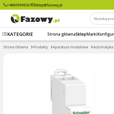
Lampka modułowa żółta 110-230V AC iIL A
+48609996507
sklep@fazowy.pl
Wyszukaj pro
KATEGORIE
Strona główna
Sklep
Marki
Konfigur
Strona Główna
Produkty
Aparatura modułowa
Automatyka