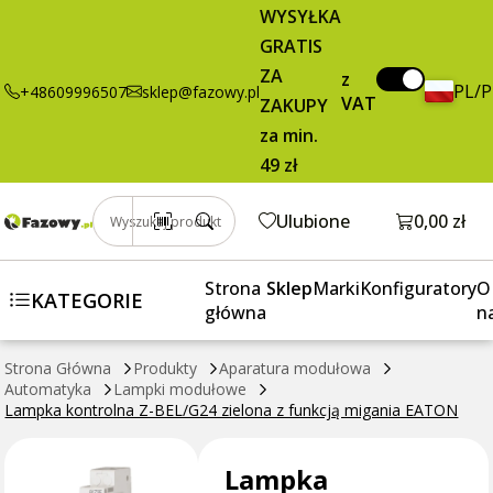
99,95 zł
Dodaj do koszyka
WYSYŁKA
kontrolna Z-
brutto / szt.
GRATIS
BEL/G24
zielona z
ZA
z
PL/
+48609996507
sklep@fazowy.pl
funkcją
VAT
ZAKUPY
migania
za min.
EATON
49 zł
Otwórz k
Ulubione
0,00 zł
Wyszukaj produkt
Strona
Sklep
Marki
Konfiguratory
O
KATEGORIE
główna
n
Strona Główna
Produkty
Aparatura modułowa
Automatyka
Lampki modułowe
Lampka kontrolna Z-BEL/G24 zielona z funkcją migania EATON
Lampka