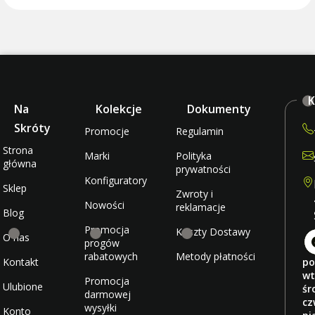
K
Na
Kolekcje
Dokumenty
Skróty
Promocje
Regulamin
Strona
Marki
Polityka
główna
prywatności
Konfiguratory
Sklep
Zwroty i
Nowości
reklamacje
Blog
Promocja
Koszty Dostawy
O nas
progów
rabatowych
Metody płatności
Kontakt
po
wt
Promocja
Ulubione
śr
darmowej
cz
wysyłki
Konto