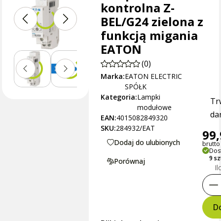
kontrolna Z-
BEL/G24 zielona z
funkcją migania
EATON
(0)
Marka:
EATON ELECTRIC
SPÓŁK
Kategoria:
Lampki
Tr
modułowe
dan
EAN:
4015082849320
SKU:
284932/EAT
99,
Dodaj do ulubionych
brutto 
Dos
9 s
Porównaj
Il
Do