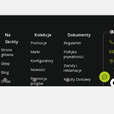
K
Na
Kolekcje
Dokumenty
Skróty
Promocje
Regulamin
Strona
Marki
Polityka
główna
prywatności
Konfiguratory
Sklep
Zwroty i
Nowości
reklamacje
Blog
Promocja
Koszty Dostawy
O nas
progów
rabatowych
Metody płatności
Kontakt
po
wt
Promocja
Ulubione
śr
darmowej
cz
wysyłki
Konto
pi