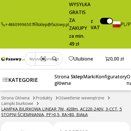
LAMPKA
187,00 zł
Dodaj do koszyka
WYSYŁKA
BIURKOWA
brutto / szt.
GRATIS
LINEAR 7W,
ZA
420lm, AC220-
z
PL/
+48609996507
sklep@fazowy.pl
VAT
240V, 3-CCT, 5
ZAKUPY
STOPNI
za min.
ŚCIEMNIANIA,
49 zł
PF>0,5, RA>80,
BIAŁA
Otwórz k
Ulubione
0,00 zł
Wyszukaj produkt
Strona
Sklep
Marki
Konfiguratory
O
KATEGORIE
główna
n
Strona Główna
Produkty
Oświetlenie wewnętrzne
Lampki biurkowe
LAMPKA BIURKOWA LINEAR 7W, 420lm, AC220-240V, 3-CCT, 5
STOPNI ŚCIEMNIANIA, PF>0,5, RA>80, BIAŁA