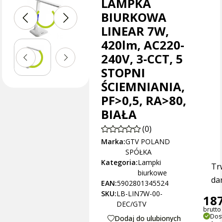
LAMPKA
BIURKOWA
LINEAR 7W,
420lm, AC220-
240V, 3-CCT, 5
STOPNI
ŚCIEMNIANIA,
PF>0,5, RA>80,
BIAŁA
(0)
Marka:
GTV POLAND
SPÓŁKA
Kategoria:
Lampki
Tr
biurkowe
dan
EAN:
5902801345524
SKU:
LB-LIN7W-00-
187
DEC/GTV
brutto 
Dos
Dodaj do ulubionych