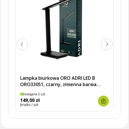
LED
Lampka biurkowa ORO ADRI LED B
ORO33051, czarny, zmienna barwa
światła CCT, LED-POL
Dostępne 2 szt.
Dostę
149,00 zł
149,
brutto / szt.
brutto 