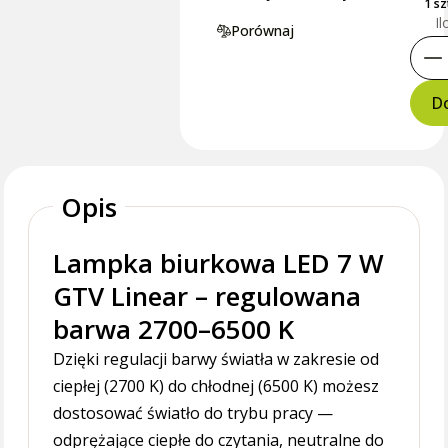
1 s
Il
Porównaj
Do
Opis
Lampka biurkowa LED 7 W
GTV Linear – regulowana
barwa 2700–6500 K
Dzięki regulacji barwy światła w zakresie od
ciepłej (2700 K) do chłodnej (6500 K) możesz
dostosować światło do trybu pracy —
odprężające ciepłe do czytania, neutralne do