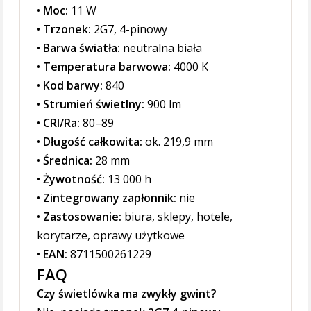
•
Moc:
11 W
•
Trzonek:
2G7, 4-pinowy
•
Barwa światła:
neutralna biała
•
Temperatura barwowa:
4000 K
•
Kod barwy:
840
•
Strumień świetlny:
900 lm
•
CRI/Ra:
80–89
•
Długość całkowita:
ok. 219,9 mm
•
Średnica:
28 mm
•
Żywotność:
13 000 h
•
Zintegrowany zapłonnik:
nie
•
Zastosowanie:
biura, sklepy, hotele,
korytarze, oprawy użytkowe
•
EAN:
8711500261229
FAQ
Czy świetlówka ma zwykły gwint?