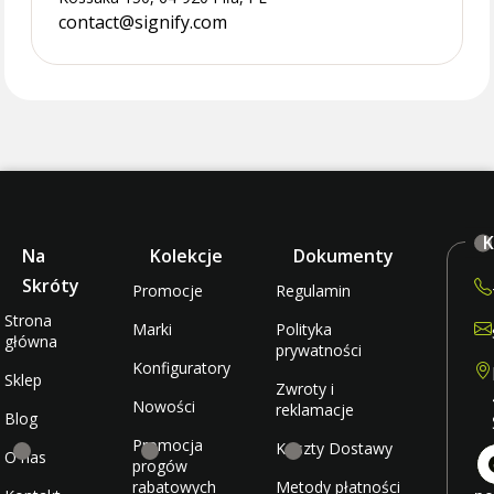
contact@signify.com
K
Na
Kolekcje
Dokumenty
Skróty
Promocje
Regulamin
Strona
Marki
Polityka
główna
prywatności
Konfiguratory
Sklep
Zwroty i
Nowości
reklamacje
Blog
Promocja
Koszty Dostawy
O nas
progów
rabatowych
Metody płatności