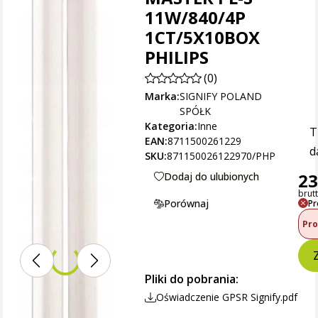
11W/840/4P
1CT/5X10BOX
PHILIPS
(0)
Marka:
SIGNIFY POLAND
SPÓŁK
Kategoria:
Inne
T
EAN:
8711500261229
d
SKU:
871150026122970/PHP
23
Dodaj do ulubionych
brutt
Porównaj
Pr
Pro
Pliki do pobrania:
Oświadczenie GPSR Signify.pdf