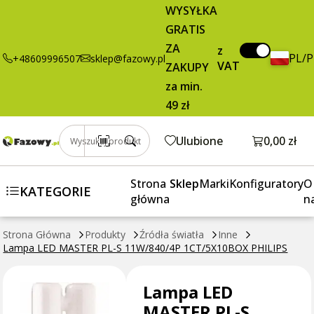
WYSYŁKA
GRATIS
ZA
z
PL/
+48609996507
sklep@fazowy.pl
VAT
ZAKUPY
za min.
49 zł
Otwórz k
Ulubione
0,00 zł
Wyszukaj produkt
Strona
Sklep
Marki
Konfiguratory
O
KATEGORIE
główna
n
Strona Główna
Produkty
Źródła światła
Inne
Lampa LED MASTER PL-S 11W/840/4P 1CT/5X10BOX PHILIPS
Lampa LED
MASTER PL-S