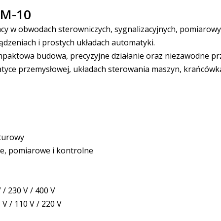
LM-10
acy w obwodach sterowniczych, sygnalizacyjnych, pomiarowy
dzeniach i prostych układach automatyki.
kompaktowa budowa, precyzyjne działanie oraz niezawodne 
tyce przemysłowej, układach sterowania maszyn, krańcówka
aturowy
e, pomiarowe i kontrolne
 / 230 V / 400 V
 V / 110 V / 220 V