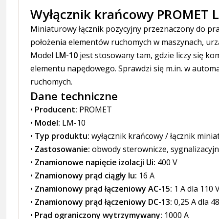
Wyłącznik krańcowy PROMET 
Miniaturowy łącznik pozycyjny przeznaczony do pr
położenia elementów ruchomych w maszynach, urzą
Model
LM-10
jest stosowany tam, gdzie liczy się 
elementu napędowego. Sprawdzi się m.in. w automa
ruchomych.
Dane techniczne
•
Producent:
PROMET
•
Model:
LM-10
•
Typ produktu:
wyłącznik krańcowy / łącznik mini
•
Zastosowanie:
obwody sterownicze, sygnalizacyjn
•
Znamionowe napięcie izolacji Ui:
400 V
•
Znamionowy prąd ciągły Iu:
16 A
•
Znamionowy prąd łączeniowy AC-15:
1 A dla 110 V
•
Znamionowy prąd łączeniowy DC-13:
0,25 A dla 48
•
Prąd ograniczony wytrzymywany:
1000 A