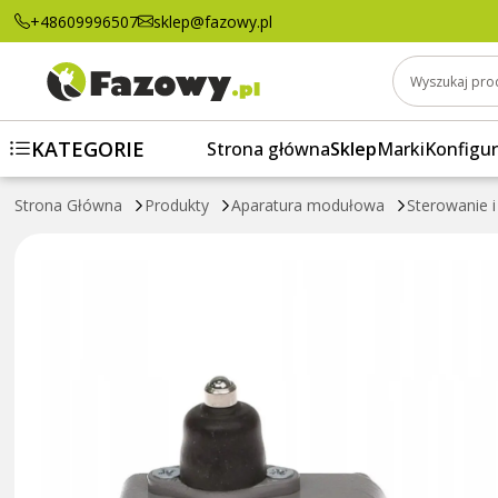
Łącznik miniaturowy LM-10 W0-59-251012
+48609996507
sklep@fazowy.pl
Wyszukaj pro
KATEGORIE
Strona główna
Sklep
Marki
Konfigur
Strona Główna
Produkty
Aparatura modułowa
Sterowanie i