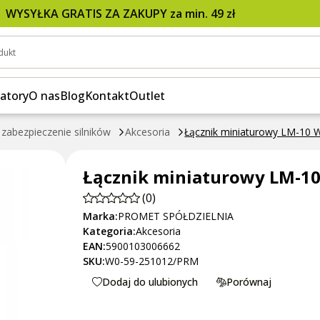
 PROMET
WYSYŁKA GRATIS ZA ZAKUPY za min. 49 zł
dukt
atory
O nas
Blog
Kontakt
Outlet
 zabezpieczenie silników
Akcesoria
Łącznik miniaturowy LM-10
Łącznik miniaturowy LM-1
(0)
Marka:
PROMET SPÓŁDZIELNIA
Kategoria:
Akcesoria
EAN:
5900103006662
SKU:
W0-59-251012/PRM
Dodaj do ulubionych
Porównaj