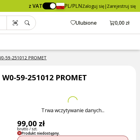
99,00 zł
Dodaj do koszyka
z VAT
PL/PLN
Zaloguj się
|
Zarejestruj się
brutto / szt.
Otwórz ko
Ulubione
0,00 zł
 W0-59-251012 PROMET
0 W0-59-251012 PROMET
Trwa wczytywanie danych...
99,00 zł
brutto / szt.
Produkt niedostępny.