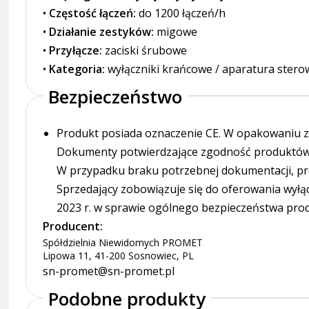
•
Częstość łączeń:
do 1200 łączeń/h
•
Działanie zestyków:
migowe
•
Przyłącze:
zaciski śrubowe
•
Kategoria:
wyłączniki krańcowe / aparatura stero
Bezpieczeństwo
Produkt posiada oznaczenie CE. W opakowaniu zn
Dokumenty potwierdzające zgodność produktów z
W przypadku braku potrzebnej dokumentacji, pr
Sprzedający zobowiązuje się do oferowania wyłą
2023 r. w sprawie ogólnego bezpieczeństwa pro
Producent:
Spółdzielnia Niewidomych PROMET
Lipowa 11, 41-200 Sosnowiec, PL
sn-promet@sn-promet.pl
Podobne produkty