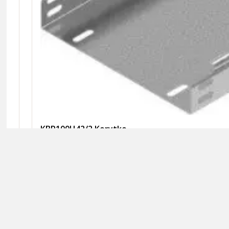
KBR100H42/2 Korytko
Dostępne 14 m
14,81 zł
brutto / m