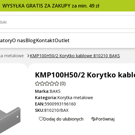
S
WYSYŁKA GRATIS ZA ZAKUPY za min. 49 zł
dukt
atory
O nas
Blog
Kontakt
Outlet
ka metalowe
KMP100H50/2 Korytko kablowe 810210 BAKS
KMP100H50/2 Korytko kabl
(0)
Marka:
BAKS
Kategoria:
Korytka metalowe
EAN:
5900993196160
SKU:
810210/BAX
Dodaj do ulubionych
Porównaj