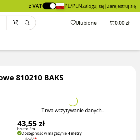
43,55 zł
Dodaj do koszyka
z VAT
PL/PLN
Zaloguj się
|
Zarejestruj się
brutto / m
Otwórz ko
Ulubione
0,00 zł
owe 810210 BAKS
Trwa wczytywanie danych...
43,55 zł
brutto / m
Dostępność w magazynie
4 metry
.
Ilość