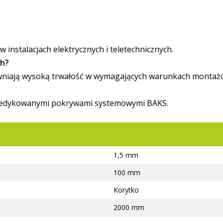
?
instalacjach elektrycznych i teletechnicznych.
ch?
ewniają wysoką trwałość w wymagających warunkach montaż
z dedykowanymi pokrywami systemowymi BAKS.
1,5 mm
100 mm
Korytko
2000 mm