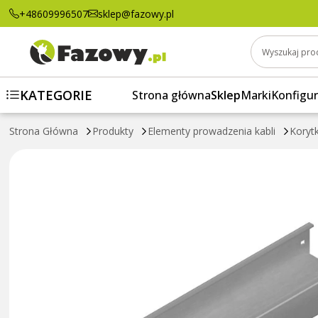
KMP100H50/2 Korytko kablowe 810210 BAK
+48609996507
sklep@fazowy.pl
Wyszukaj pro
KATEGORIE
Strona główna
Sklep
Marki
Konfigur
Strona Główna
Produkty
Elementy prowadzenia kabli
Koryt