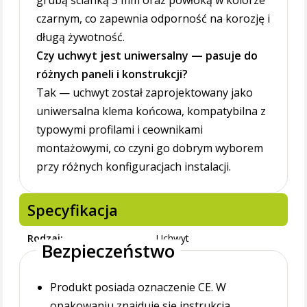
grubą ścianką 3 mm oraz powłoką w kolorze
czarnym, co zapewnia odporność na korozję i
długą żywotność.
Czy uchwyt jest uniwersalny — pasuje do
różnych paneli i konstrukcji?
Tak — uchwyt został zaprojektowany jako
uniwersalna klema końcowa, kompatybilna z
typowymi profilami i ceownikami
montażowymi, co czyni go dobrym wyborem
przy różnych konfiguracjach instalacji.
Specyfikacja
Rodzaj
Uchwyt
Bezpieczeństwo
Produkt posiada oznaczenie CE. W
opakowaniu znajduje się instrukcja