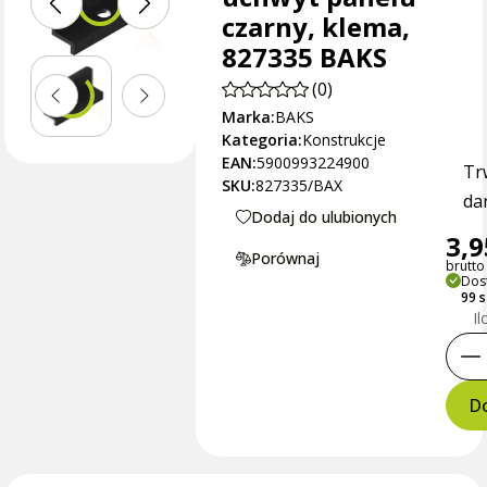
czarny, klema,
827335 BAKS
(0)
Marka:
BAKS
Kategoria:
Konstrukcje
EAN:
5900993224900
Tr
SKU:
827335/BAX
dan
Dodaj do ulubionych
3,9
Porównaj
brutto 
Dos
99 
Il
Do