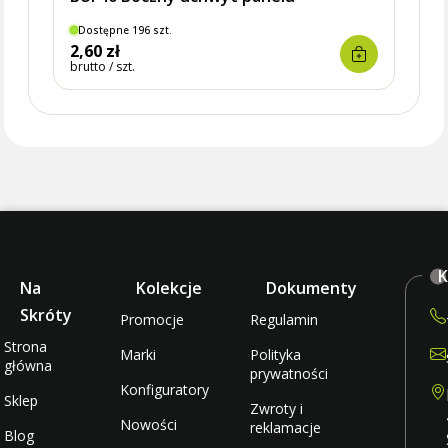
Dostępne 196 szt.
Dostę
2,60 zł
31,9
brutto / szt.
brutto 
K
Na
Kolekcje
Dokumenty
Skróty
Promocje
Regulamin
Strona
Marki
Polityka
główna
prywatności
Konfiguratory
Sklep
Zwroty i
Nowości
reklamacje
Blog