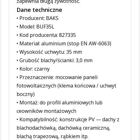
zapewnia długą żywotność.
Dane techniczne
• Producent: BAKS
• Model: BUF35L
• Kod producenta: 827335
• Materiał: aluminium (stop EN AW-6063)
• Wysokość uchwytu: 35 mm
• Grubość blachy/ścianki: 3,0 mm
• Kolor: czarny
• Przeznaczenie: mocowanie paneli
fotowoltaicznych (klema końcowa / uchwyt
boczny)
• Montaż: do profili aluminiowych lub
ceowników montażowych
• Kompatybilność: konstrukcje PV — dachy z
blachodachówką, dachówką ceramiczną,
blachą trapezową, rąbkiem itp.