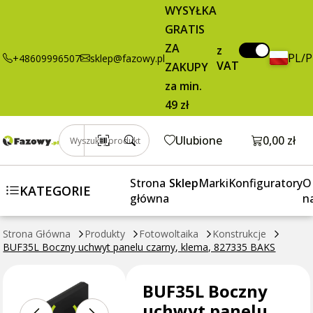
BUF35L
3,95 zł
Dodaj do koszyka
WYSYŁKA
Boczny uchwyt
brutto / szt.
GRATIS
panelu czarny,
ZA
klema, 827335
z
PL/
+48609996507
sklep@fazowy.pl
VAT
BAKS
ZAKUPY
za min.
49 zł
Otwórz k
Ulubione
0,00 zł
Wyszukaj produkt
Strona
Sklep
Marki
Konfiguratory
O
KATEGORIE
główna
n
Strona Główna
Produkty
Fotowoltaika
Konstrukcje
BUF35L Boczny uchwyt panelu czarny, klema, 827335 BAKS
BUF35L Boczny
uchwyt panelu