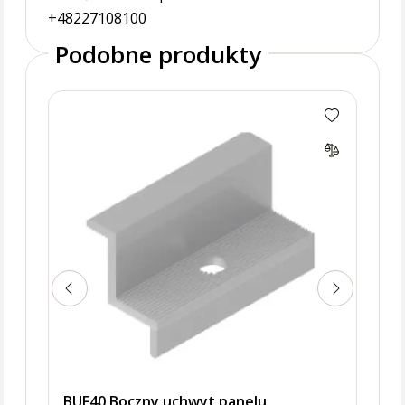
+48227108100
Podobne produkty
UPDC
BAK
BUF40 Boczny uchwyt panelu