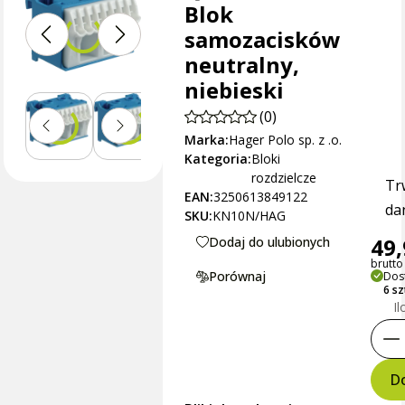
Blok
samozacisków
neutralny,
niebieski
(0)
Marka:
Hager Polo sp. z .o.
Kategoria:
Bloki
rozdzielcze
Tr
EAN:
3250613849122
dan
SKU:
KN10N/HAG
49,
Dodaj do ulubionych
brutto 
Porównaj
Dos
6 s
Il
Do