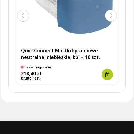
QuickConnect Mostki łączeniowe
neutralne, niebieskie, kpl = 10 szt.
Brak w magazynie
Brak
218,40 zł
215,
brutto / szt.
brutto 