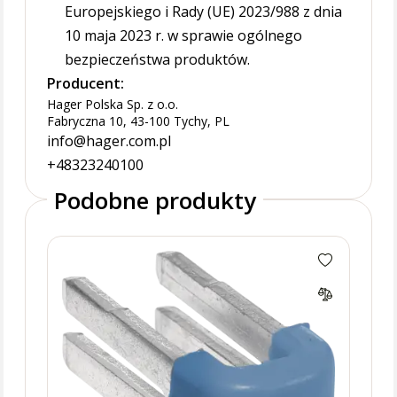
Europejskiego i Rady (UE) 2023/988 z dnia
10 maja 2023 r. w sprawie ogólnego
bezpieczeństwa produktów.
Producent:
Hager Polska Sp. z o.o.
Fabryczna 10, 43-100 Tychy, PL
info@hager.com.pl
+48323240100
Podobne produkty
Quic
ochr