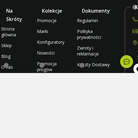
K
Na
Kolekcje
Dokumenty
Skróty
Promocje
Regulamin
Strona
Marki
Polityka
główna
prywatności
Konfiguratory
Sklep
Zwroty i
Nowości
reklamacje
Blog
Promocja
Koszty Dostawy
O nas
progów
rabatowych
Metody płatności
Kontakt
po
wt
Promocja
Ulubione
śr
darmowej
cz
wysyłki
Konto
pi
so
ni