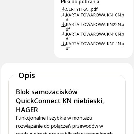
Pliki do pobrania:
CERTYFIKAT.pdf
KARTA TOWAROWA KN10N.p
df
KARTA TOWAROWA KN22N.p
df
KARTA TOWAROWA KN18N.p
df
KARTA TOWAROWA KN14N.p
df
Opis
Blok samozacisków
QuickConnect KN niebieski,
HAGER
Funkcjonalne i szybkie w montażu
rozwiązanie do połączeń przewodów w