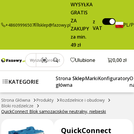
49,95 zł
Dodaj do koszyka
WYSYŁKA
Blok
brutto / szt.
GRATIS
samozacisków
neutralny,
ZA
z
PL/
+48609996507
sklep@fazowy.pl
niebieski
VAT
ZAKUPY
za min.
49 zł
Otwórz k
Ulubione
0,00 zł
Wyszukaj produkt
Strona
Sklep
Marki
Konfiguratory
O
KATEGORIE
główna
n
Strona Główna
Produkty
Rozdzielnice i obudowy
Bloki rozdzielcze
QuickConnect Blok samozacisków neutralny, niebieski
QuickConnect