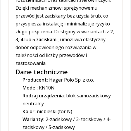
rozdzielnicach oraz tablicach sterowniczych.
Dzięki mechanizmowi sprężynowemu
przewód jest zaciskany bez użycia śrub, co
przyspiesza instalację i minimalizuje ryzyko
złego połączenia. Dostępny w wariantach z
2
,
3
,
4
lub
5 zaciskami
, umożliwia elastyczny
dobór odpowiedniego rozwiązania w
zależności od liczby przewodów i
zastosowania.
Dane techniczne
Producent:
Hager Polo Sp. z o.o.
Model:
KN10N
Rodzaj urządzenia:
blok samozaciskowy
neutralny
Kolor:
niebieski (tor N)
Warianty:
2-zaciskowy / 3-zaciskowy / 4-
zaciskowy / 5-zaciskowy