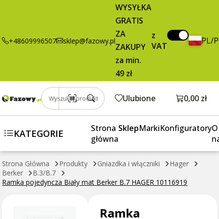
Ramka
38,95 zł
Dodaj do koszyka
WYSYŁKA
pojedyncza
brutto / szt.
GRATIS
Biały mat
ZA
Berker B.7
z
PL/
+48609996507
sklep@fazowy.pl
VAT
HAGER
ZAKUPY
10116919
za min.
49 zł
Otwórz k
Ulubione
0,00 zł
Wyszukaj produkt
Strona
Sklep
Marki
Konfiguratory
O
KATEGORIE
główna
n
Strona Główna
Produkty
Gniazdka i włączniki
Hager
Berker
B.3/B.7
Ramka pojedyncza Biały mat Berker B.7 HAGER 10116919
Ramka