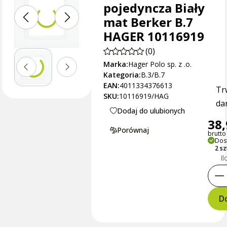
pojedyncza Biały
mat Berker B.7
HAGER 10116919
(0)
Marka:
Hager Polo sp. z .o.
Kategoria:
B.3/B.7
EAN:
4011334376613
Tr
SKU:
10116919/HAG
dan
Dodaj do ulubionych
38,
Porównaj
brutto 
Dos
2 sz
Il
Do