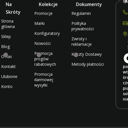
K
Na
Kolekcje
Dokumenty
Skróty
Promocje
Regulamin
Strona
Marki
Polityka
główna
prywatności
Konfiguratory
Sklep
Zwroty i
Nowości
reklamacje
Blog
Promocja
Koszty Dostawy
O nas
progów
rabatowych
Metody płatności
Kontakt
po
wt
Promocja
Ulubione
śr
darmowej
cz
wysyłki
Konto
pi
so
ni