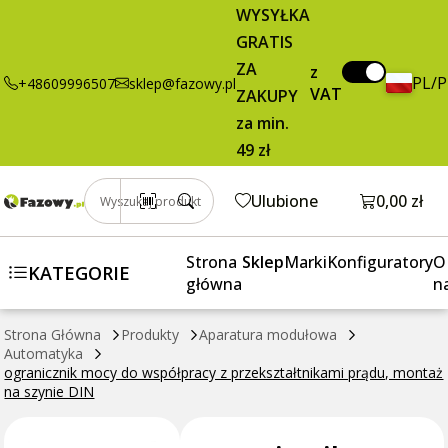
ogranicznik mocy
109,05 zł
Dodaj do koszyk
WYSYŁKA
do współpracy z
brutto / szt.
GRATIS
przekształtnikami
ZA
prądu, montaż na
z
PL/
+48609996507
sklep@fazowy.pl
VAT
szynie DIN
ZAKUPY
za min.
49 zł
Otwórz k
Ulubione
0,00 zł
Wyszukaj produkt
Strona
Sklep
Marki
Konfiguratory
O
KATEGORIE
główna
n
Strona Główna
Produkty
Aparatura modułowa
Automatyka
ogranicznik mocy do współpracy z przekształtnikami prądu, montaż
na szynie DIN