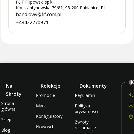
F&F Filipowski sp.k
Konstantynowska 79/81, 95-200 Pabianice, PL
handlowy@fif.com.pl
+48422270971
K
Na
Kolekcje
Dokumenty
Skróty
Promocje
Regulamin
Strona
Marki
Polityka
główna
prywatności
Konfiguratory
Sklep
Zwroty i
Nowości
reklamacje
Blog