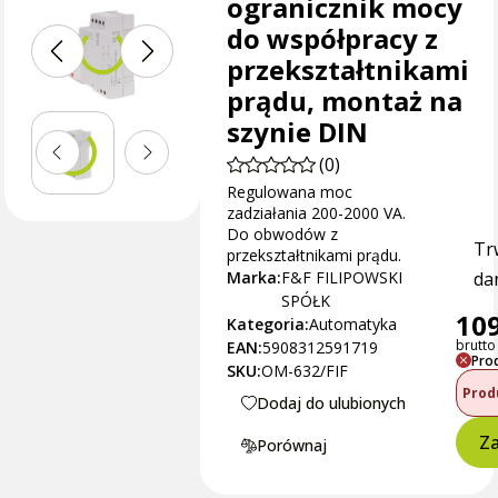
ogranicznik mocy
do współpracy z
przekształtnikami
prądu, montaż na
szynie DIN
(0)
Regulowana moc
zadziałania 200-2000 VA.
Do obwodów z
Tr
przekształtnikami prądu.
Marka:
F&F FILIPOWSKI
dan
SPÓŁK
109
Kategoria:
Automatyka
brutto 
EAN:
5908312591719
Pro
SKU:
OM-632/FIF
Prod
Dodaj do ulubionych
Za
Porównaj