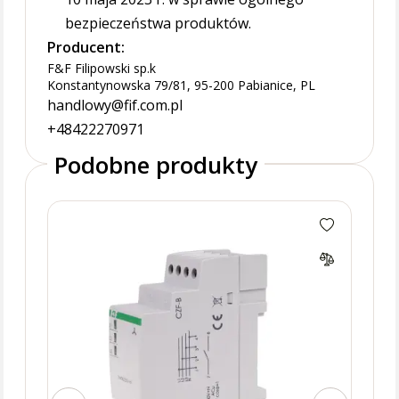
bezpieczeństwa produktów.
Producent:
F&F Filipowski sp.k
Konstantynowska 79/81, 95-200 Pabianice, PL
handlowy@fif.com.pl
+48422270971
Podobne produkty
czuj
2NO/