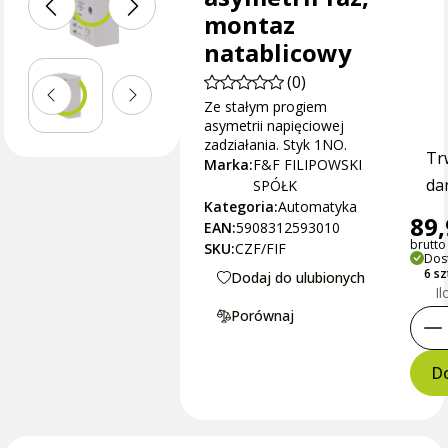
montaz
natablicowy
(0)
Ze stałym progiem
asymetrii napięciowej
zadziałania. Styk 1NO.
Tr
Marka:
F&F FILIPOWSKI
dan
SPÓŁK
Kategoria:
Automatyka
89,
EAN:
5908312593010
brutto 
SKU:
CZF/FIF
Dos
6 s
Dodaj do ulubionych
Il
Porównaj
Do