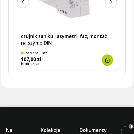
czujnik zaniku i asymetrii faz, montaż
na szynie DIN
Dostępne 9 szt.
Brak
107,00 zł
112,
brutto / szt.
brutto 
K
Na
Kolekcje
Dokumenty