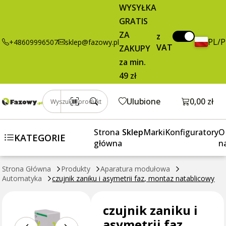
czujnik zaniku
89,95 zł
Dodaj do koszyka
WYSYŁKA
i asymetrii faz,
brutto / szt.
GRATIS
montaz
ZA
natablicowy
z
PL/
+48609996507
sklep@fazowy.pl
VAT
ZAKUPY
za min.
49 zł
Otwórz k
Ulubione
0,00 zł
Wyszukaj produkt
Strona
Sklep
Marki
Konfiguratory
O
KATEGORIE
główna
n
Strona Główna
Produkty
Aparatura modułowa
Automatyka
czujnik zaniku i asymetrii faz, montaz natablicowy
czujnik zaniku i
asymetrii faz,