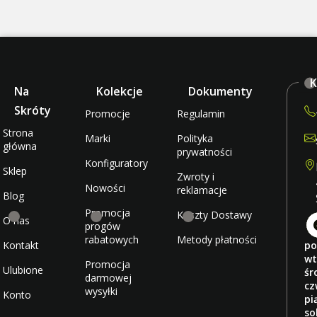
K
Na
Kolekcje
Dokumenty
Skróty
Promocje
Regulamin
Strona
Marki
Polityka
główna
prywatności
Konfiguratory
Sklep
Zwroty i
Nowości
reklamacje
Blog
Promocja
Koszty Dostawy
O nas
progów
rabatowych
Metody płatności
Kontakt
po
wt
Promocja
Ulubione
śr
darmowej
cz
wysyłki
Konto
pi
so