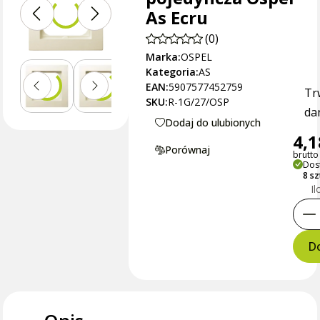
As Ecru
(0)
Marka:
OSPEL
Kategoria:
AS
EAN:
5907577452759
Tr
SKU:
R-1G/27/OSP
dan
Dodaj do ulubionych
4,1
Porównaj
brutto 
Dos
8 s
Il
Do