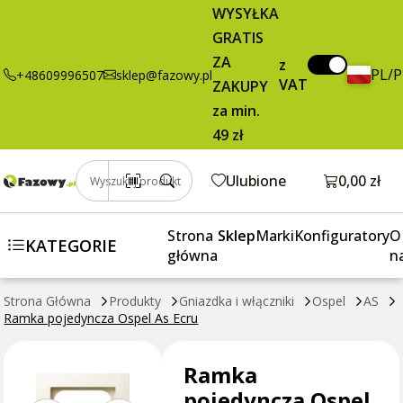
4,18 zł
Dodaj do koszyka
WYSYŁKA
pojedyncza
brutto / szt.
GRATIS
Ospel As Ecru
ZA
z
PL/
+48609996507
sklep@fazowy.pl
VAT
ZAKUPY
za min.
49 zł
Otwórz k
Ulubione
0,00 zł
Wyszukaj produkt
Strona
Sklep
Marki
Konfiguratory
O
KATEGORIE
główna
n
Strona Główna
Produkty
Gniazdka i włączniki
Ospel
AS
Ramka pojedyncza Ospel As Ecru
Ramka
pojedyncza Ospel