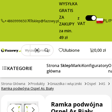
Ramka
7,81 zł
Dodaj do koszyka
WYSYŁKA
podwójna
brutto / szt.
GRATIS
Ospel As Biały
ZA
z
PL/
+48609996507
sklep@fazowy.pl
VAT
ZAKUPY
za min.
49 zł
Otwórz k
Ulubione
0,00 zł
Wyszukaj produkt
Strona
Sklep
Marki
Konfiguratory
O
KATEGORIE
główna
n
Strona Główna
Produkty
Gniazdka i włączniki
Ospel
AS
Ramka podwójna Ospel As Biały
Ramka podwójna
Ospel As Biały