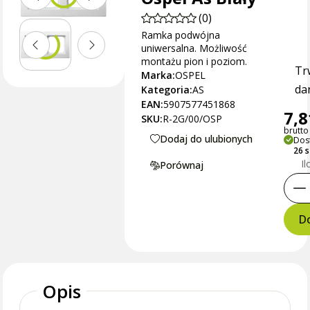
(0)
Ramka podwójna
uniwersalna. Możliwość
montażu pion i poziom.
Tr
Marka:
OSPEL
dan
Kategoria:
AS
EAN:
5907577451868
7,8
SKU:
R-2G/00/OSP
brutto 
Dodaj do ulubionych
Dos
26 
Il
Porównaj
Do
Opis