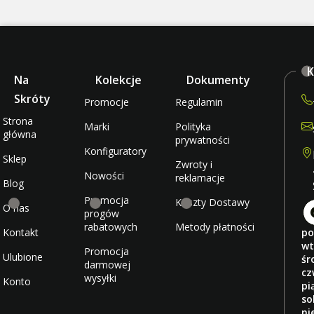
K
Na
Kolekcje
Dokumenty
Skróty
Promocje
Regulamin
Strona
Marki
Polityka
główna
prywatności
Konfiguratory
Sklep
Zwroty i
Nowości
reklamacje
Blog
Promocja
Koszty Dostawy
O nas
progów
rabatowych
Metody płatności
Kontakt
po
wt
Promocja
Ulubione
śr
darmowej
cz
wysyłki
Konto
pi
so
ni