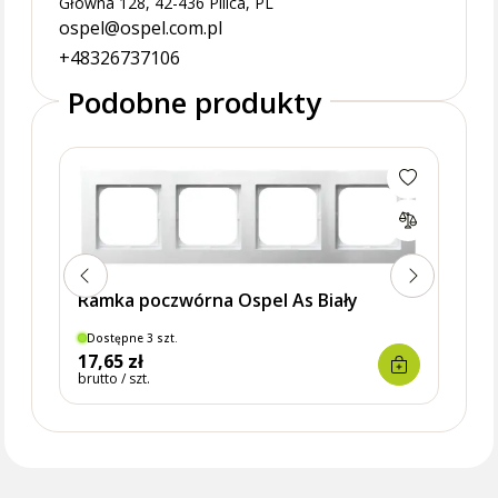
Główna 128, 42-436 Pilica, PL
ospel@ospel.com.pl
+48326737106
Podobne produkty
Ramk
Ramka poczwórna Ospel As Biały
Dostępne 3 szt.
Dostę
17,65 zł
12,6
brutto / szt.
brutto 