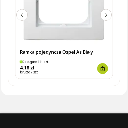
Ramka pojedyncza Ospel As Biały
Dostępne 141 szt.
Dostę
4,18 zł
37,0
brutto / szt.
brutto 