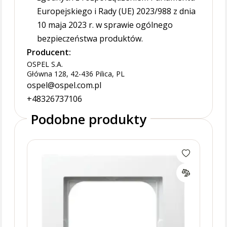
Europejskiego i Rady (UE) 2023/988 z dnia
10 maja 2023 r. w sprawie ogólnego
bezpieczeństwa produktów.
Producent:
OSPEL S.A.
Główna 128, 42-436 Pilica, PL
ospel@ospel.com.pl
+48326737106
Podobne produkty
Łącz
podś