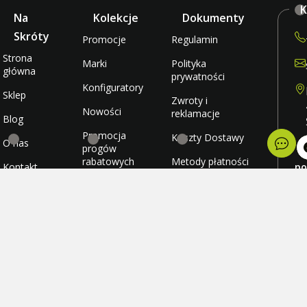
K
Na
Kolekcje
Dokumenty
Skróty
Promocje
Regulamin
Strona
Marki
Polityka
główna
prywatności
Konfiguratory
Sklep
Zwroty i
Nowości
reklamacje
Blog
Promocja
Koszty Dostawy
O nas
progów
rabatowych
Metody płatności
Kontakt
po
wt
Promocja
Ulubione
śr
darmowej
cz
wysyłki
Konto
pi
so
ni