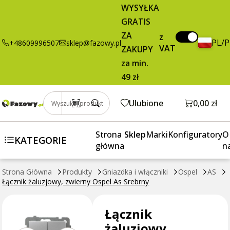
41,30 zł
Dodaj do koszyka
WYSYŁKA
żaluzjowy,
brutto / szt.
GRATIS
zwierny Ospel
As Srebrny
ZA
z
PL/
+48609996507
sklep@fazowy.pl
VAT
ZAKUPY
za min.
49 zł
Otwórz k
Ulubione
0,00 zł
Wyszukaj produkt
Strona
Sklep
Marki
Konfiguratory
O
KATEGORIE
główna
n
Strona Główna
Produkty
Gniazdka i włączniki
Ospel
AS
Łącznik żaluzjowy, zwierny Ospel As Srebrny
Łącznik
żaluzjowy,