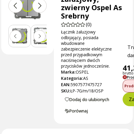
zwierny Ospel As
Srebrny
(0)
Łącznik żaluzjowy
odbijający, posiada
wbudowane
Tr
zabezpieczenie elektyczne
przed przypadkowym
dan
naciśnięciem dwóch
41,
przycisków jednocześnie.
Marka:
OSPEL
brutto 
Pro
Kategoria:
AS
EAN:
5907577475727
Prod
SKU:
ŁP-7G/m/18/OSP
Za
Dodaj do ulubionych
Porównaj