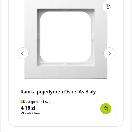
Ramk
Ligh
Ramka pojedyncza Ospel As Biały
Dostępne 141 szt.
Dostę
4,18 zł
9,40 
brutto / szt.
brutto 