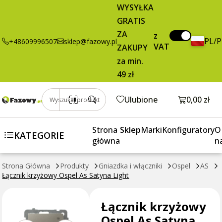
28,95 zł
Dodaj do koszyka
WYSYŁKA
krzyżowy
brutto / szt.
GRATIS
Ospel As
Satyna Light
ZA
z
PL/
+48609996507
sklep@fazowy.pl
VAT
ZAKUPY
za min.
49 zł
Otwórz k
Ulubione
0,00 zł
Wyszukaj produkt
Strona
Sklep
Marki
Konfiguratory
O
KATEGORIE
główna
n
Strona Główna
Produkty
Gniazdka i włączniki
Ospel
AS
Łącznik krzyżowy Ospel As Satyna Light
Łącznik krzyżowy
Ospel As Satyna