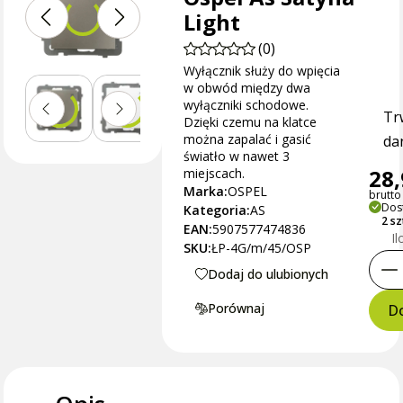
Light
(0)
Wyłącznik służy do wpięcia
w obwód między dwa
wyłączniki schodowe.
Tr
Dzięki czemu na klatce
można zapalać i gasić
dan
światło w nawet 3
28,
miejscach.
Marka:
OSPEL
brutto 
Dos
Kategoria:
AS
2 sz
EAN:
5907577474836
Il
SKU:
ŁP-4G/m/45/OSP
Dodaj do ulubionych
Porównaj
Do