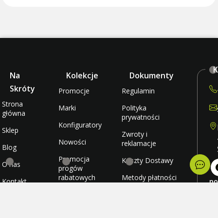
K
Na
Kolekcje
Dokumenty
Skróty
Promocje
Regulamin
Strona
Marki
Polityka
główna
prywatności
Konfiguratory
Sklep
Zwroty i
Nowości
reklamacje
Blog
Promocja
Koszty Dostawy
O nas
progów
rabatowych
Metody płatności
Kontakt
po
wt
Promocja
Ulubione
śr
darmowej
cz
wysyłki
Konto